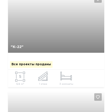
Да, удалить
Отмена
"К-22"
Все проекты проданы
2
124 м
1 этаж
3 комнаты