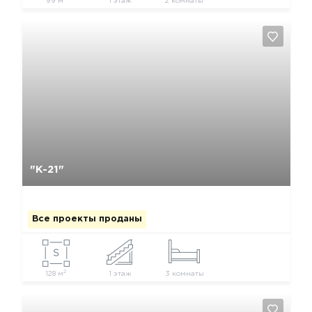
99 м
1 этаж
2 комнаты
Да, удалить
Отмена
"К-21"
Все проекты проданы
2
128 м
1 этаж
3 комнаты