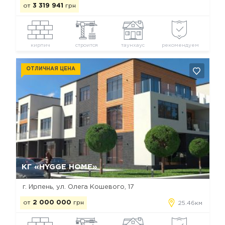
от
3 319 941
грн
кирпич
строится
таунхаус
рекомендуем
ОТЛИЧНАЯ ЦЕНА
Да, удалить
Отмена
КГ «HYGGE HOME»
г. Ирпень, ул. Олега Кошевого, 17
от
2 000 000
грн
25.46км