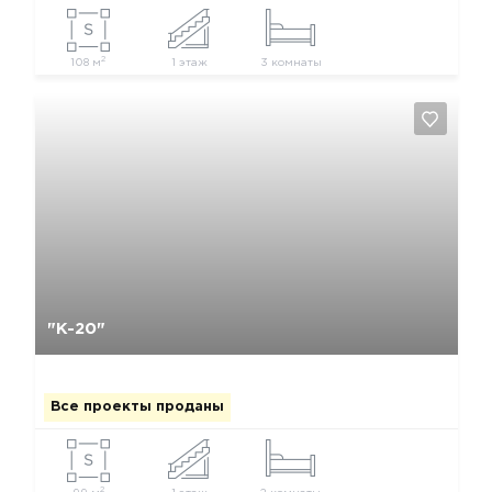
2
108 м
1 этаж
3 комнаты
Да, удалить
Отмена
"К-20"
Все проекты проданы
2