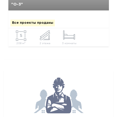
"О-3"
Все проекты проданы
2
208 м
2 этажа
3 комнаты