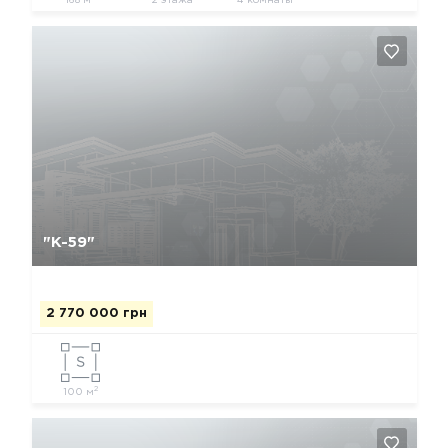
168 м
2 этажа
4 комнаты
Да, удалить
Отмена
"К-59"
2 770 000 грн
2
100 м