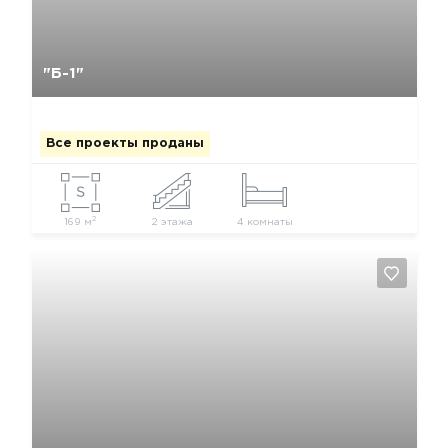
Да, удалить
Отмена
"Б-1"
Все проекты проданы
2
169 м
2 этажа
4 комнаты
Да, удалить
Отмена