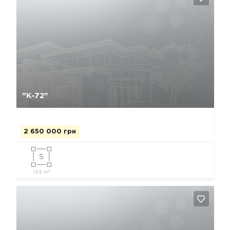
Да, удалить
Отмена
"К-72"
2 650 000 грн
2
134 м