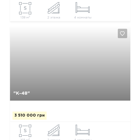
2
138 м
2 этажа
4 комнаты
Да, удалить
Отмена
"К-48"
3 510 000 грн
2