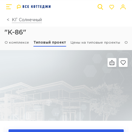
КГ Солнечный
"К-86"
О комплексе
Типовый проект
Цены на типовые проекты
Отз