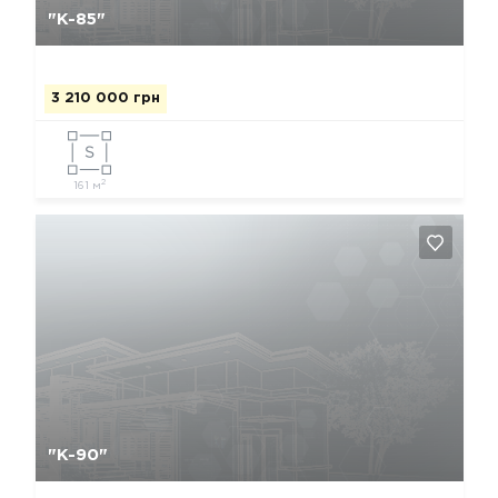
"К-85"
3 210 000 грн
2
161 м
Да, удалить
Отмена
"К-90"