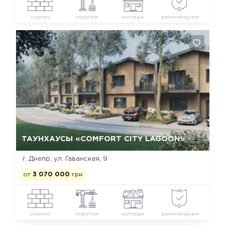
кирпич
строится
коттедж
рекомендуем
Да, удалить
Отмена
ТАУНХАУСЫ «COMFORT CITY LAGOON»
г. Днепр, ул. Гаванская, 9
от
3 070 000
грн
кирпич
строится
коттедж
рекомендуем