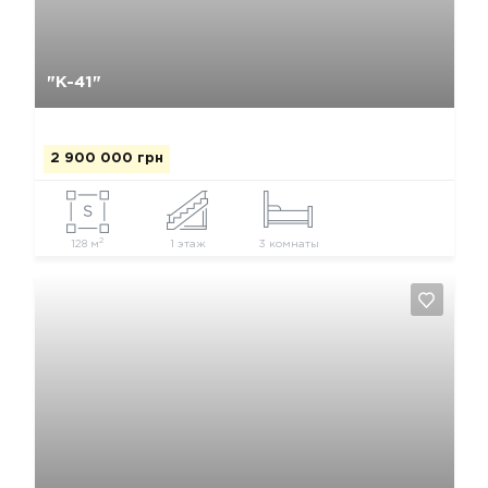
Да, удалить
Отмена
"К-41"
2 900 000 грн
2
128 м
1 этаж
3 комнаты
Да, удалить
Отмена