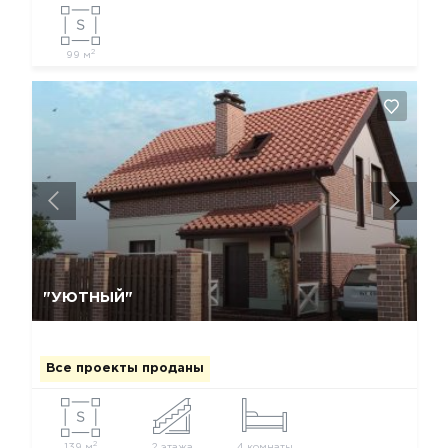
2
99 м
Да, удалить
Отмена
"УЮТНЫЙ"
Все проекты проданы
2
139 м
2 этажа
4 комнаты