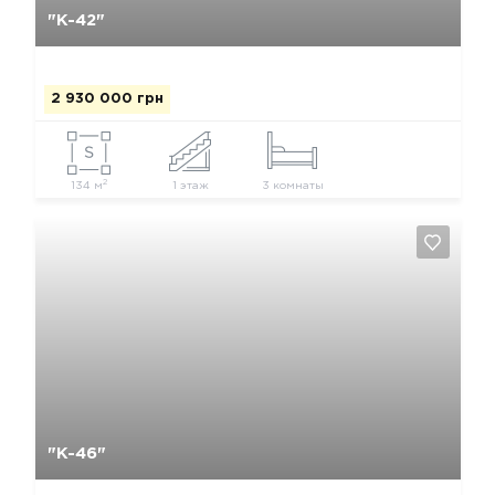
"К-42"
2 930 000 грн
2
134 м
1 этаж
3 комнаты
Да, удалить
Отмена
"К-46"