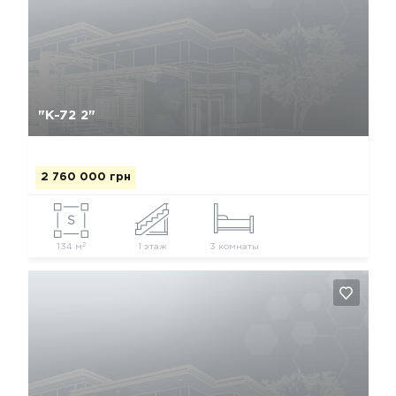
Да, удалить
Отмена
"К-72 2"
2 760 000 грн
2
134 м
1 этаж
3 комнаты