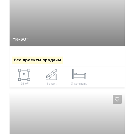
Да, удалить
Отмена
"К-30"
Все проекты проданы
2
128 м
1 этаж
3 комнаты