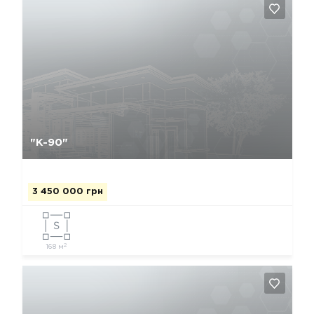
Да, удалить
Отмена
"К-90"
3 450 000 грн
2
168 м