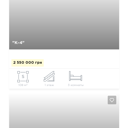
Да, удалить
Отмена
"К-4"
2 550 000 грн
2
108 м
1 этаж
3 комнаты