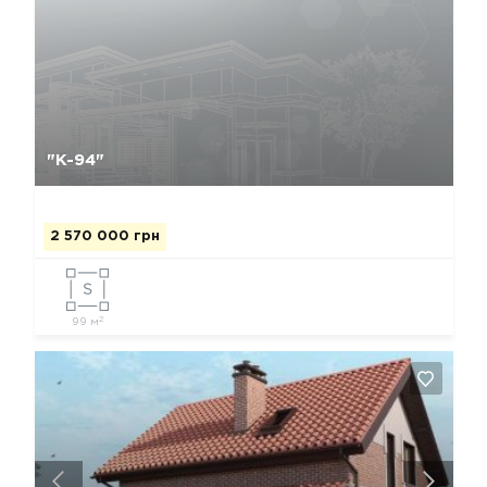
Да, удалить
Отмена
"К-94"
2 570 000 грн
2
99 м