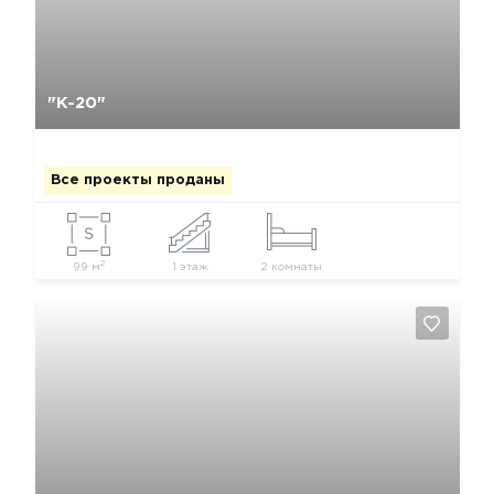
Да, удалить
Отмена
"К-20"
Все проекты проданы
2
99 м
1 этаж
2 комнаты