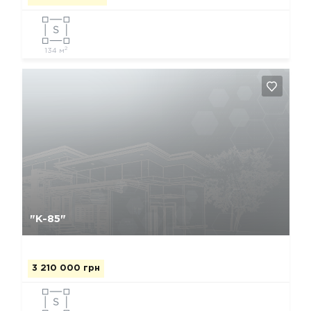
2
134 м
Да, удалить
Отмена
"К-85"
3 210 000 грн