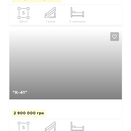
2
128 м
1 этаж
3 комнаты
Да, удалить
Отмена
"К-41"
2 900 000 грн