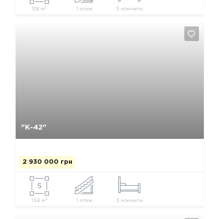
2
128 м
1 этаж
3 комнаты
Да, удалить
Отмена
"К-42"
2 930 000 грн
2
134 м
1 этаж
3 комнаты