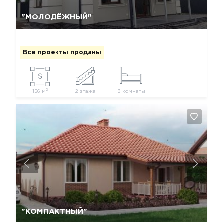
Да, удалить
Отмена
"МОЛОДЁЖНЫЙ"
Все проекты проданы
2
156 м
2 этажа
3 комнаты
Да, удалить
Отмена
"КОМПАКТНЫЙ"