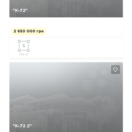
Да, удалить
Отмена
"К-72"
2 650 000 грн
2
134 м
Да, удалить
Отмена
"К-72 2"