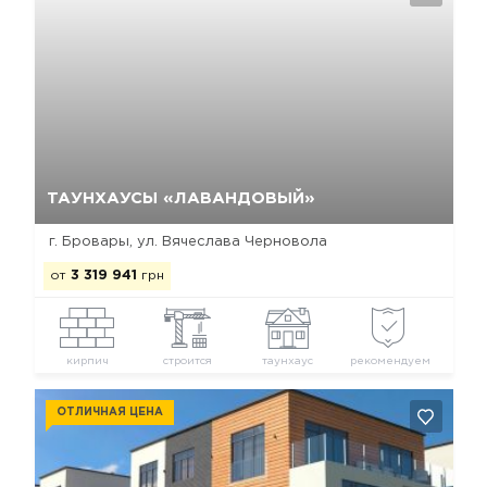
Да, удалить
Отмена
ТАУНХАУСЫ «ЛАВАНДОВЫЙ»
г. Бровары, ул. Вячеслава Черновола
от
3 319 941
грн
кирпич
строится
таунхаус
рекомендуем
ОТЛИЧНАЯ ЦЕНА