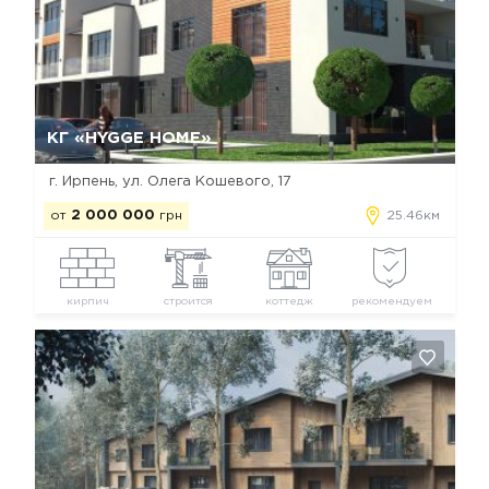
Да, удалить
Отмена
КГ «HYGGE HOME»
г. Ирпень, ул. Олега Кошевого, 17
от
2 000 000
грн
25.46км
кирпич
строится
коттедж
рекомендуем