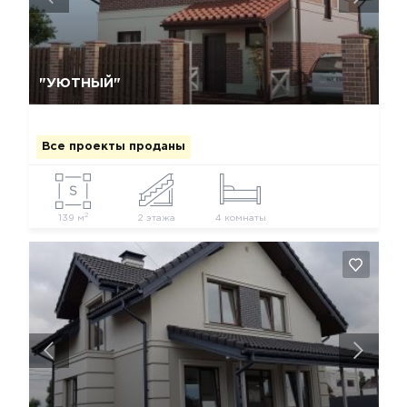
Да, удалить
Отмена
"УЮТНЫЙ"
Все проекты проданы
2
139 м
2 этажа
4 комнаты