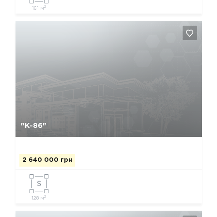
2
161 м
Да, удалить
Отмена
"К-86"
2 640 000 грн
2
128 м