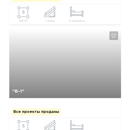
2
128 м
1 этаж
3 комнаты
Да, удалить
Отмена
"Б-1"
Все проекты проданы