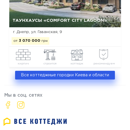
Да, удалить
Отмена
ТАУНХАУСЫ «COMFORT CITY LAGOON»
г. Днепр, ул. Гаванская, 9
от
3 070 000
грн
кирпич
строится
коттедж
рекомендуем
Все коттеджные городки Киева и области
Мы в соц. сетях