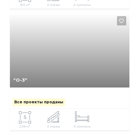
2
169 м
2 этажа
4 комнаты
Да, удалить
Отмена
"О-3"
Все проекты проданы
2
208 м
2 этажа
3 комнаты