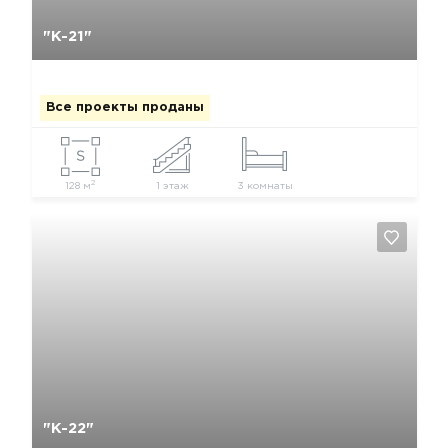
Да, удалить
Отмена
"К-21"
Все проекты проданы
2
128 м
1 этаж
3 комнаты
Да, удалить
Отмена
"К-22"