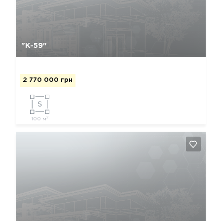
Да, удалить
Отмена
"К-59"
2 770 000 грн
2
100 м