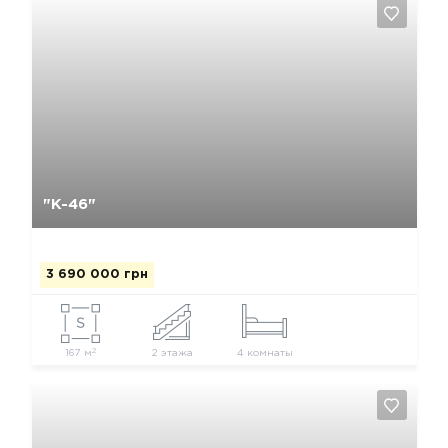
Да, удалить
Отмена
"К-46"
3 690 000 грн
2
167 м
2 этажа
4 комнаты