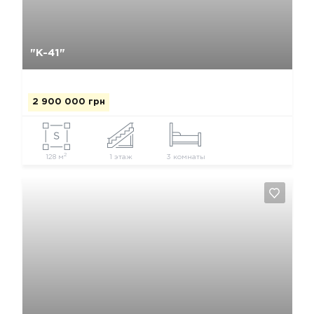
Да, удалить
Отмена
"К-41"
2 900 000 грн
2
128 м
1 этаж
3 комнаты
Да, удалить
Отмена