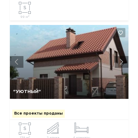
2
99 м
Да, удалить
Отмена
"УЮТНЫЙ"
Все проекты проданы
2
139 м
2 этажа
4 комнаты