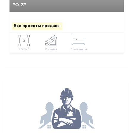
"О-3"
Все проекты проданы
2
208 м
2 этажа
3 комнаты