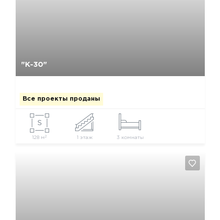
Да, удалить
Отмена
"К-30"
Все проекты проданы
2
128 м
1 этаж
3 комнаты