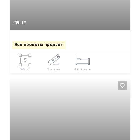
Да, удалить
Отмена
"Б-1"
Все проекты проданы
2
169 м
2 этажа
4 комнаты
Да, удалить
Отмена