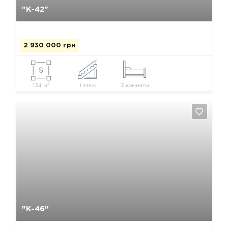
"К-42"
2 930 000 грн
2
134 м
1 этаж
3 комнаты
Да, удалить
Отмена
"К-46"