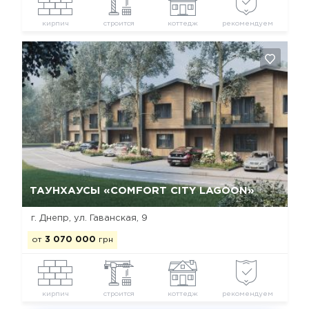
кирпич
строится
коттедж
рекомендуем
Да, удалить
Отмена
ТАУНХАУСЫ «COMFORT CITY LAGOON»
г. Днепр, ул. Гаванская, 9
от
3 070 000
грн
кирпич
строится
коттедж
рекомендуем