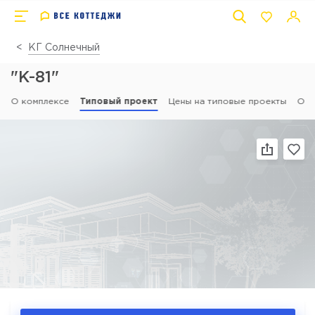
КГ Солнечный
"К-81"
О комплексе
Типовый проект
Цены на типовые проекты
Отз