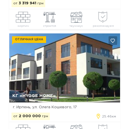
от
3 319 941
грн
кирпич
строится
таунхаус
рекомендуем
ОТЛИЧНАЯ ЦЕНА
Да, удалить
Отмена
КГ «HYGGE HOME»
г. Ирпень, ул. Олега Кошевого, 17
от
2 000 000
грн
25.46км