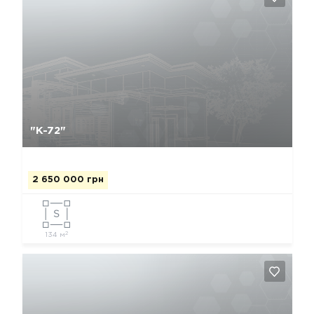
Да, удалить
Отмена
"К-72"
2 650 000 грн
2
134 м