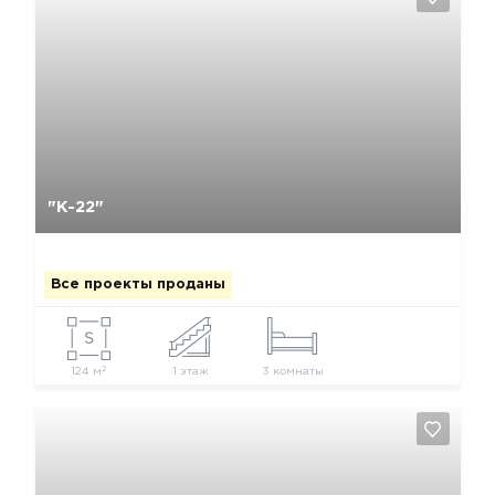
Да, удалить
Отмена
"К-22"
Все проекты проданы
2
124 м
1 этаж
3 комнаты