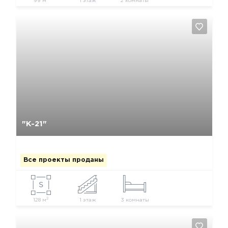
99 м
1 этаж
2 комнаты
Да, удалить
Отмена
"К-21"
Все проекты проданы
2
128 м
1 этаж
3 комнаты