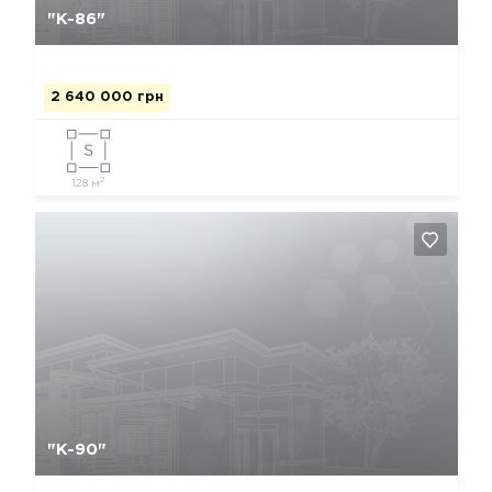
"К-86"
2 640 000 грн
2
128 м
Да, удалить
Отмена
"К-90"