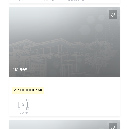
168 м
2 этажа
4 комнаты
Да, удалить
Отмена
"К-59"
2 770 000 грн
2
100 м