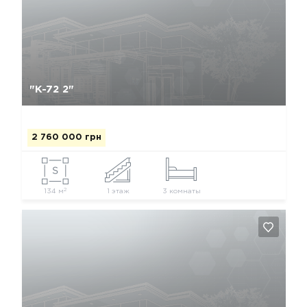
Да, удалить
Отмена
"К-72 2"
2 760 000 грн
2
134 м
1 этаж
3 комнаты