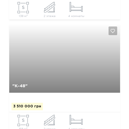
2
138 м
2 этажа
4 комнаты
Да, удалить
Отмена
"К-48"
3 510 000 грн
2