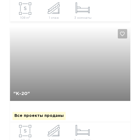
2
108 м
1 этаж
3 комнаты
Да, удалить
Отмена
"К-20"
Все проекты проданы
2