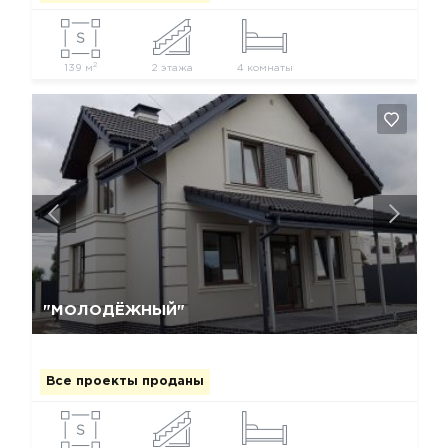
2
139 м
2 этажа
4 комнаты
Да, удалить
Отмена
"МОЛОДЁЖНЫЙ"
Все проекты проданы