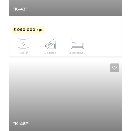
Да, удалить
Отмена
"К-43"
3 090 000 грн
2
138 м
2 этажа
4 комнаты
Да, удалить
Отмена
"К-48"