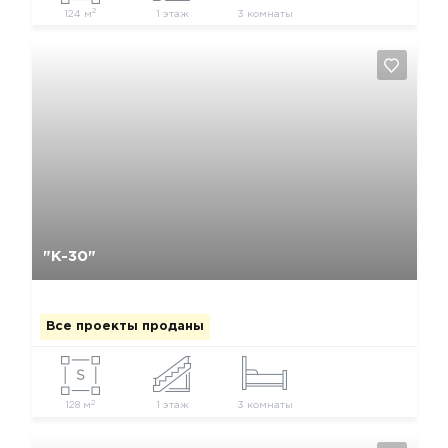
2
124 м
1 этаж
3 комнаты
Да, удалить
Отмена
"К-30"
Все проекты проданы
2
128 м
1 этаж
3 комнаты