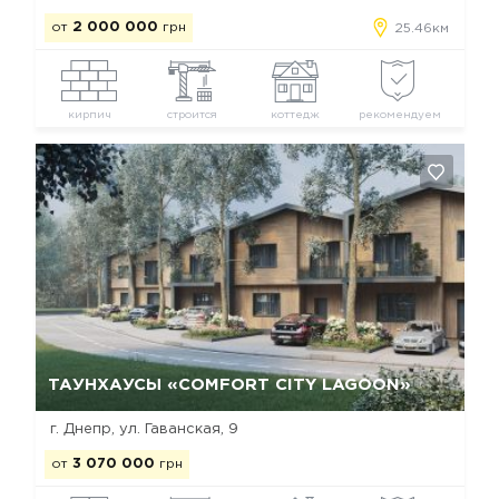
от
2 000 000
грн
25.46км
кирпич
строится
коттедж
рекомендуем
Да, удалить
Отмена
ТАУНХАУСЫ «COMFORT CITY LAGOON»
г. Днепр, ул. Гаванская, 9
от
3 070 000
грн