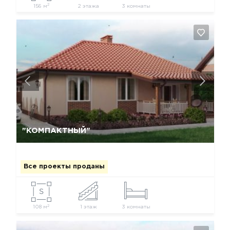
2
156 м
2 этажа
3 комнаты
Да, удалить
Отмена
"КОМПАКТНЫЙ"
Все проекты проданы
2
108 м
1 этаж
3 комнаты