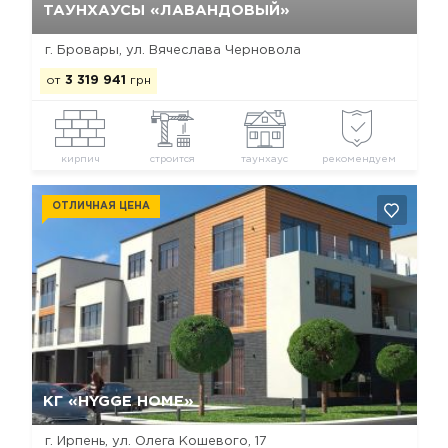
ТАУНХАУСЫ «ЛАВАНДОВЫЙ»
г. Бровары, ул. Вячеслава Черновола
от
3 319 941
грн
кирпич
строится
таунхаус
рекомендуем
ОТЛИЧНАЯ ЦЕНА
Да, удалить
Отмена
КГ «HYGGE HOME»
г. Ирпень, ул. Олега Кошевого, 17