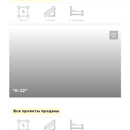
2
128 м
1 этаж
3 комнаты
Да, удалить
Отмена
"К-22"
Все проекты проданы