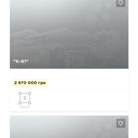
Да, удалить
Отмена
"К-81"
2 670 000 грн
2
134 м