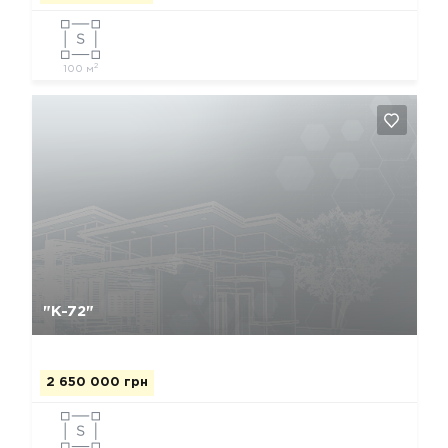
2
100 м
Да, удалить
Отмена
"К-72"
2 650 000 грн