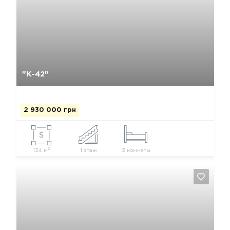
Да, удалить
Отмена
"К-42"
2 930 000 грн
2
134 м
1 этаж
3 комнаты