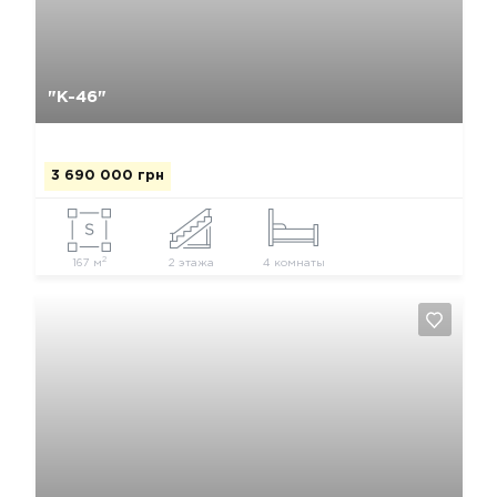
Да, удалить
Отмена
"К-46"
3 690 000 грн
2
167 м
2 этажа
4 комнаты