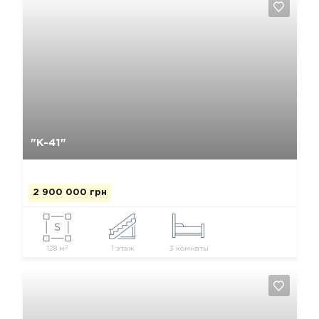
Да, удалить
Отмена
"К-41"
2 900 000 грн
2
128 м
1 этаж
3 комнаты