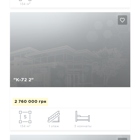
2
134 м
Да, удалить
Отмена
"К-72 2"
2 760 000 грн
2
134 м
1 этаж
3 комнаты