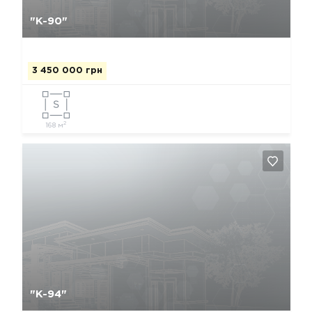
Да, удалить
Отмена
"К-90"
3 450 000 грн
2
168 м
Да, удалить
Отмена
"К-94"