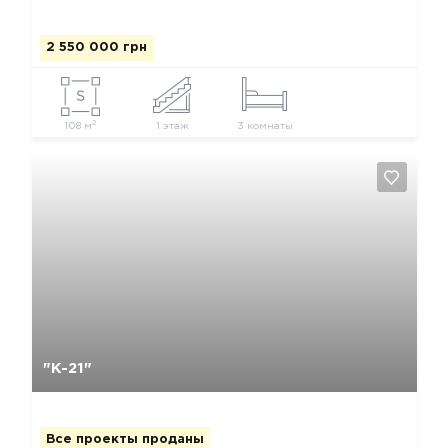
2 550 000 грн
2
108 м
1 этаж
3 комнаты
Да, удалить
Отмена
"К-21"
Все проекты проданы