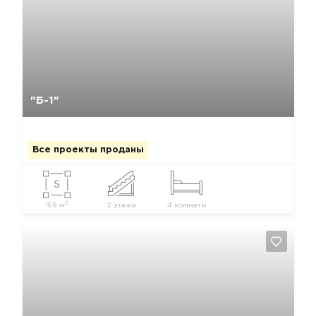
Да, удалить
Отмена
"Б-1"
Все проекты проданы
2
169 м
2 этажа
4 комнаты