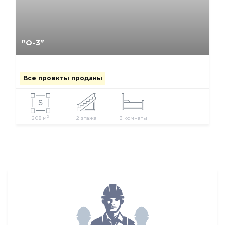
Да, удалить
Отмена
"О-3"
Все проекты проданы
2
208 м
2 этажа
3 комнаты