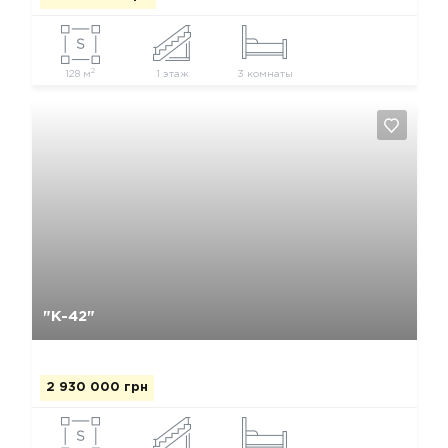
2
128 м
1 этаж
3 комнаты
Да, удалить
Отмена
"К-42"
2 930 000 грн