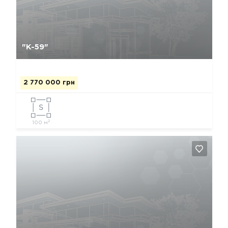
Да, удалить
Отмена
"К-59"
2 770 000 грн
2
100 м