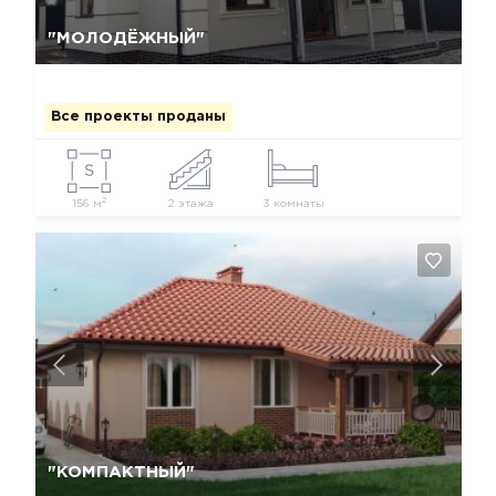
Да, удалить
Отмена
"МОЛОДЁЖНЫЙ"
Все проекты проданы
2
156 м
2 этажа
3 комнаты
Да, удалить
Отмена
"КОМПАКТНЫЙ"