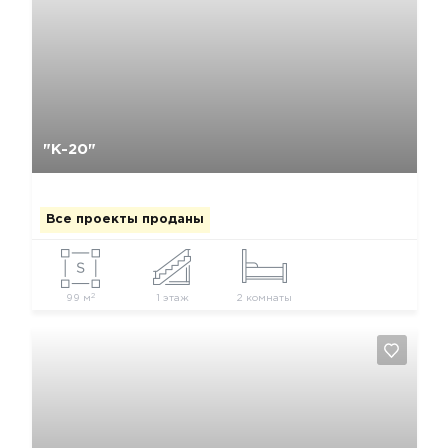
Да, удалить
Отмена
"К-20"
Все проекты проданы
2
99 м
1 этаж
2 комнаты