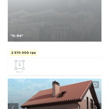
Да, удалить
Отмена
"К-94"
2 570 000 грн
2
99 м