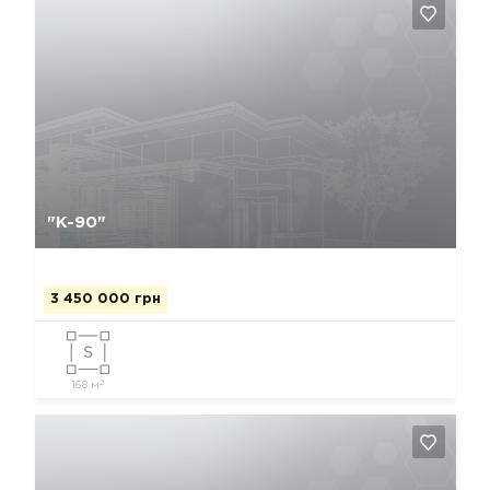
Да, удалить
Отмена
"К-90"
3 450 000 грн
2
168 м