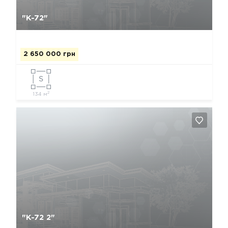
Да, удалить
Отмена
"К-72"
2 650 000 грн
2
134 м
Да, удалить
Отмена
"К-72 2"