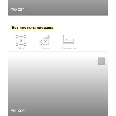
Да, удалить
Отмена
"К-22"
Все проекты проданы
2
124 м
1 этаж
3 комнаты
Да, удалить
Отмена
"К-30"