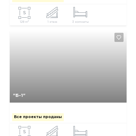
2
128 м
1 этаж
3 комнаты
Да, удалить
Отмена
"Б-1"
Все проекты проданы