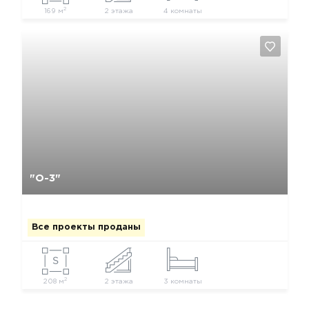
2
169 м
2 этажа
4 комнаты
Да, удалить
Отмена
"О-3"
Все проекты проданы
2
208 м
2 этажа
3 комнаты