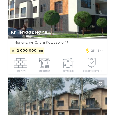
Да, удалить
Отмена
КГ «HYGGE HOME»
г. Ирпень, ул. Олега Кошевого, 17
от
2 000 000
грн
25.46км
кирпич
строится
коттедж
рекомендуем