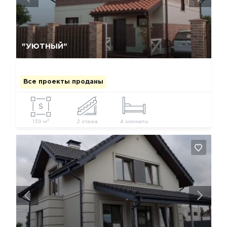
Да, удалить
Отмена
"УЮТНЫЙ"
Все проекты проданы
2
139 м
2 этажа
4 комнаты