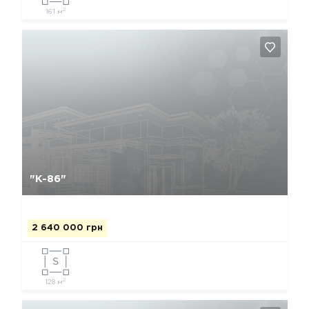
2
161 м
Да, удалить
Отмена
"К-86"
2 640 000 грн
2
128 м