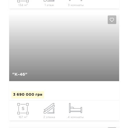
2
134 м
1 этаж
3 комнаты
Да, удалить
Отмена
"К-46"
3 690 000 грн
2
167 м
2 этажа
4 комнаты