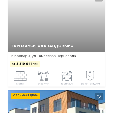
Да, удалить
Отмена
ТАУНХАУСЫ «ЛАВАНДОВЫЙ»
г. Бровары, ул. Вячеслава Черновола
от
3 319 941
грн
кирпич
строится
таунхаус
рекомендуем
ОТЛИЧНАЯ ЦЕНА