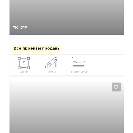
Да, удалить
Отмена
"К-21"
Все проекты проданы
2
128 м
1 этаж
3 комнаты