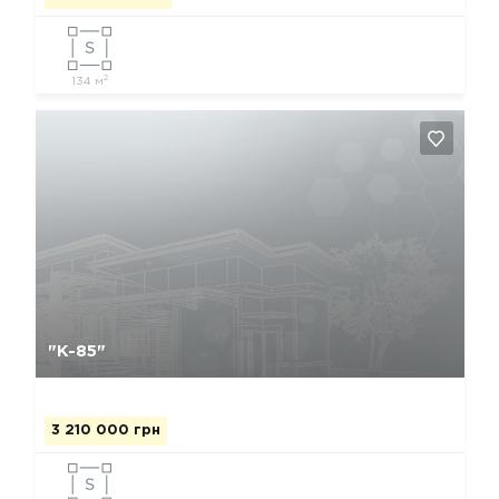
2
134 м
Да, удалить
Отмена
"К-85"
3 210 000 грн