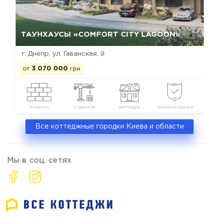
Да, удалить
Отмена
ТАУНХАУСЫ «COMFORT CITY LAGOON»
г. Днепр, ул. Гаванская, 9
от
3 070 000
грн
кирпич
строится
коттедж
рекомендуем
Все коттеджные городки Киева и области
Мы в соц. сетях