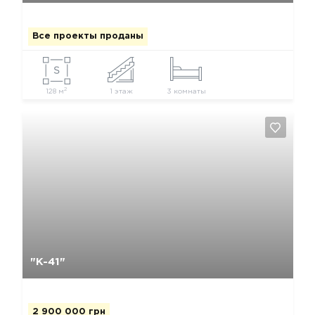
Все проекты проданы
2
128 м
1 этаж
3 комнаты
Да, удалить
Отмена
"К-41"
2 900 000 грн