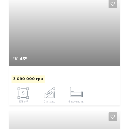
Да, удалить
Отмена
"К-43"
3 090 000 грн
2
138 м
2 этажа
4 комнаты