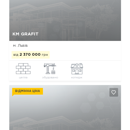
Так, видалити
Відміна
КМ GRAFIT
м. Львів
від
2 370 000
грн
цегла
збудовано
котедж
ВІДМІННА ЦІНА