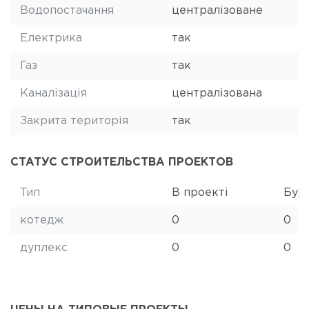
Водопостачання
централізоване
Електрика
так
Газ
так
Каналізація
централізована
Закрита територія
так
СТАТУС СТРОИТЕЛЬСТВА ПРОЕКТОВ
Тип
В проекті
Буд
котедж
0
0
дуплекс
0
0