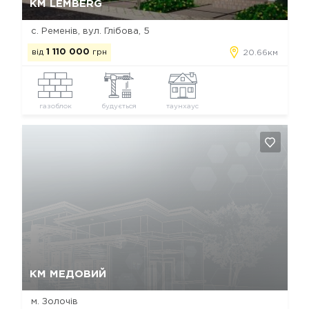
КМ LEMBERG
с. Ременів, вул. Глібова, 5
від
1 110 000
грн
20.66км
газоблок
будується
таунхаус
Так, видалити
Відміна
КМ МЕДОВИЙ
м. Золочів