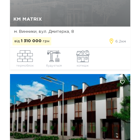
Так, видалити
Відміна
КМ MATRIX
м. Винники, вул. Дмитерка, 8
від
1 310 000
грн
6.2км
термоблок
будується
котедж
Так, видалити
Відміна