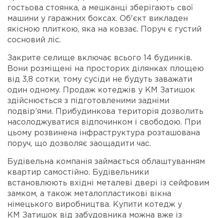
гостьова стоянка, а мешканці зберігають свої
машини у гаражних боксах. Об'єкт викладен
якісною плиткою, яка на ковзає. Поруч є густий
сосновий ліс.
Закрите селище включає всього 14 будинків.
Вони розміщені на просторих ділянках площею
від 3,8 сотки, тому сусіди не будуть заважати
один одному. Продаж котеджів у КМ Затишок
здійснюється з підготовленими задніми
подвір’ями. Прибудинкова територія дозволить
насолоджуватися відпочинком і свободою. При
цьому розвинена інфраструктура розташована
поруч, що дозволяє заощадити час.
Будівельна компанія займається облаштуванням
квартир самостійно. Будівельники
встановлюють вхідні металеві двері із сейфовим
замком, а також металопластикові вікна
німецького виробництва. Купити котедж у
КМ Затишок від забудовника можна вже із