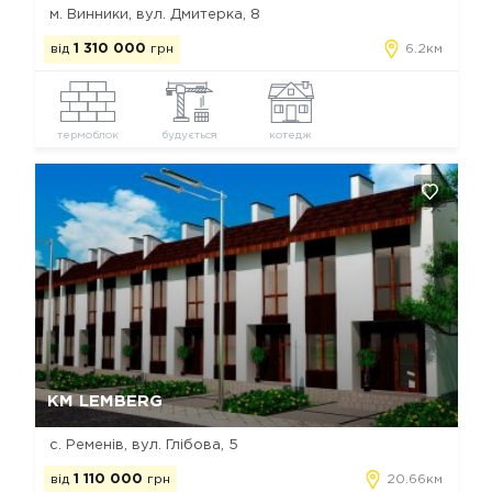
м. Винники, вул. Дмитерка, 8
від
1 310 000
грн
6.2км
термоблок
будується
котедж
Так, видалити
Відміна
КМ LEMBERG
с. Ременів, вул. Глібова, 5
від
1 110 000
грн
20.66км