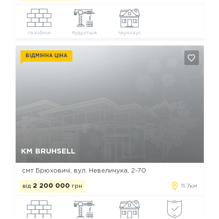
газоблок
будується
таунхаус
ВІДМІННА ЦІНА
Так, видалити
Відміна
КМ BRUHSELL
смт Брюховичі, вул. Невеличука, 2-70
від
2 200 000
грн
11.7км