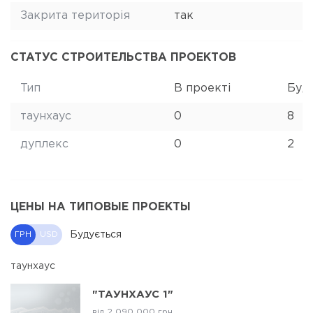
Закрита територія
так
СТАТУС СТРОИТЕЛЬСТВА ПРОЕКТОВ
Тип
В проекті
Буд
таунхаус
0
8
дуплекс
0
2
ЦЕНЫ НА ТИПОВЫЕ ПРОЕКТЫ
Будується
ГРН
USD
таунхаус
"ТАУНХАУС 1"
від 2 090 000 грн