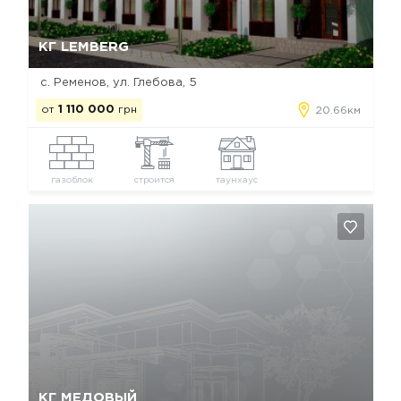
Да, удалить
Отмена
КГ LEMBERG
с. Ременов, ул. Глебова, 5
от
1 110 000
грн
20.66км
газоблок
строится
таунхаус
Да, удалить
Отмена
КГ МЕДОВЫЙ