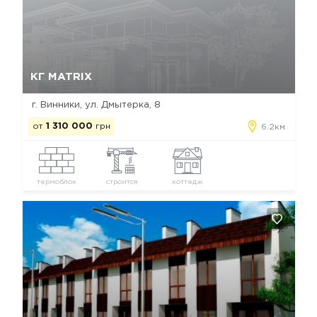
Да, удалить
Отмена
КГ MATRIX
г. Винники, ул. Дмытерка, 8
от
1 310 000
грн
6.2км
термоблок
строится
коттедж