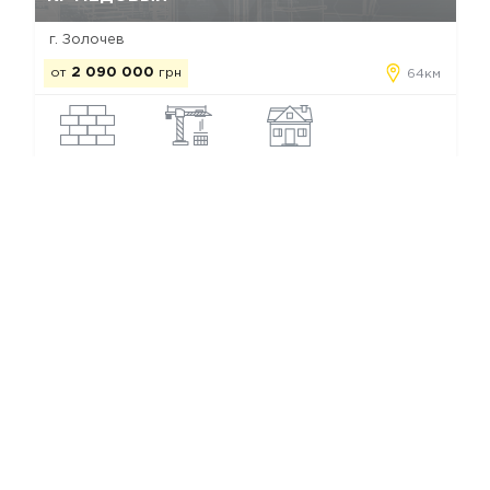
г. Золочев
от
2 090 000
грн
64км
кирпич
строится
таунхаус
Коттеджные городки Зымной Воды
Мы в соц. сетях
Copyright © Все КГ от застройщиков
Каталог КГ Украины