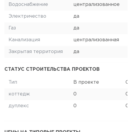
Водоснабжение
централизованное
Электричество
да
Газ
да
Канализация
централизованная
Закрытая территория
да
СТАТУС СТРОИТЕЛЬСТВА ПРОЕКТОВ
Тип
В проекте
Ст
коттедж
0
0
дуплекс
0
0