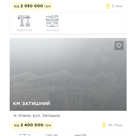
від
2 050 000
грн
0.4км
будується
таунхаус
Так, видалити
Відміна
КМ ЗАТИШНИЙ
м. Южне, вул. Затишна
від
2 400 000
грн
46.75км