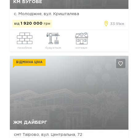
КМ БУГОВЕ
с. Молодіжне, вул. Кришталева
від
1 920 000
грн
33.91км
газоблок
будується
котедж
ВІДМІННА ЦІНА
Так, видалити
Відміна
ЖМ ДАЙБЕРГ
смт Таїрово, вул. Центральна, 72