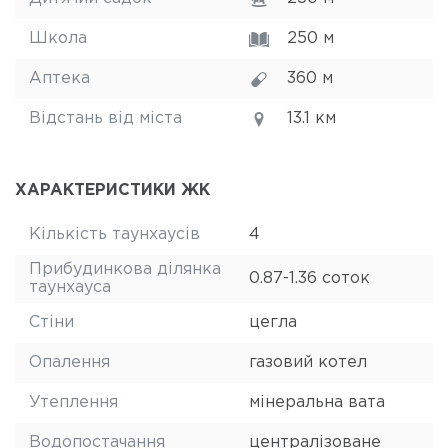
Школа
250 м
Аптека
360 м
Відстань від міста
13.1 км
ХАРАКТЕРИСТИКИ ЖК
Кількість таунхаусів
4
Прибудинкова ділянка
0.87-1.36 соток
таунхауса
Стіни
цегла
Опалення
газовий котел
Утеплення
мінеральна вата
Водопостачання
централізоване