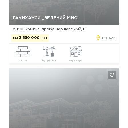
Так, видалити
Відміна
ТАУНХАУСИ „ЗЕЛЕНИЙ МИС“
с. Крижанівка, проїзд Варшавський, 8
від
3 530 000
грн
13.04км
цегла
будується
таунхаус
Так, видалити
Відміна