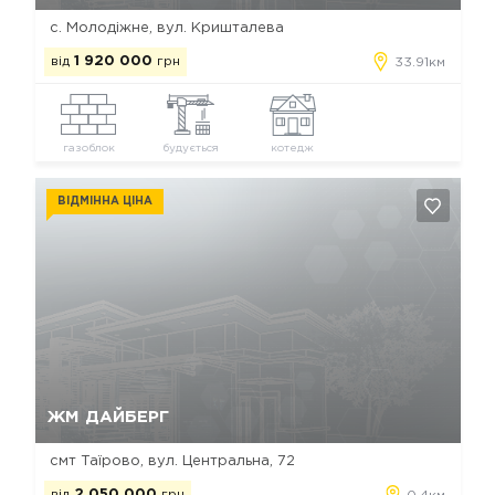
с. Молодіжне, вул. Кришталева
від
1 920 000
грн
33.91км
газоблок
будується
котедж
ВІДМІННА ЦІНА
Так, видалити
Відміна
ЖМ ДАЙБЕРГ
смт Таїрово, вул. Центральна, 72
від
2 050 000
грн