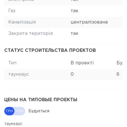
Газ
так
Каналізація
централізована
Закрита територія
так
СТАТУС СТРОИТЕЛЬСТВА ПРОЕКТОВ
Тип
В проекті
Буд
таунхаус
0
6
ЦЕНЫ НА ТИПОВЫЕ ПРОЕКТЫ
Будується
ГРН
USD
таунхаус