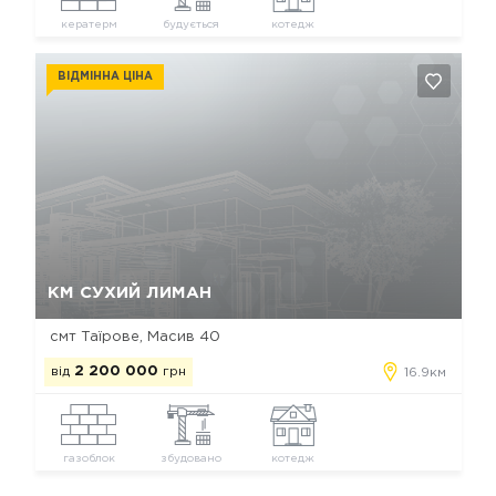
кератерм
будується
котедж
ВІДМІННА ЦІНА
Так, видалити
Відміна
КМ СУХИЙ ЛИМАН
смт Таїрове, Масив 40
від
2 200 000
грн
16.9км
газоблок
збудовано
котедж