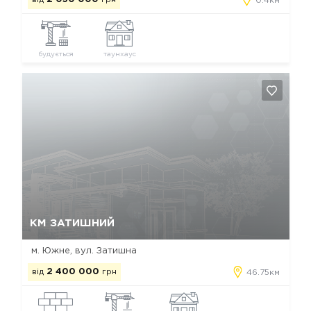
0.4км
будується
таунхаус
Так, видалити
Відміна
КМ ЗАТИШНИЙ
м. Южне, вул. Затишна
від
2 400 000
грн
46.75км