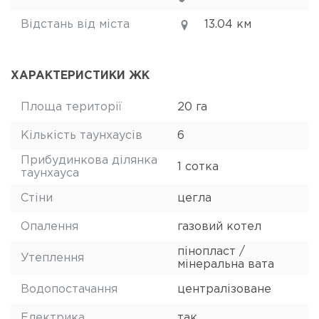
Відстань від міста
13.04 км
ХАРАКТЕРИСТИКИ ЖК
Площа території
20 га
Кількість таунхаусів
6
Прибудинкова ділянка
1 сотка
таунхауса
Стіни
цегла
Опалення
газовий котел
пінопласт /
Утеплення
мінеральна вата
Водопостачання
централізоване
Електрика
так