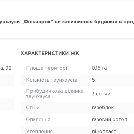
унхауси „Фільварок“ не залишилося будинків в про
ХАРАКТЕРИСТИКИ ЖК
а, 92
Площа території
0.15 га
Кількість таунхаусів
5
Прибудинкова ділянка
3 сотки
таунхауса
Стіни
газоблок
Опалення
газовий котел
Утеплення
пінопласт