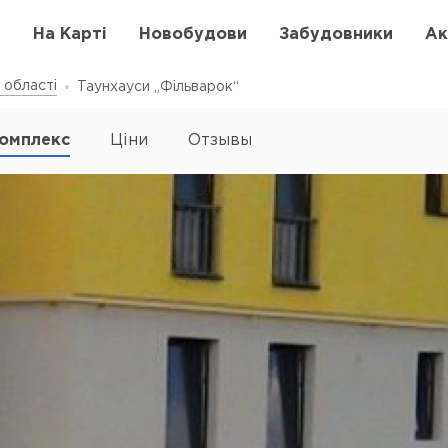
в
На Карті
Новобудови
Забудовники
Ак
 області
Таунхауси „Фільварок“
омплекс
Ціни
Отзывы