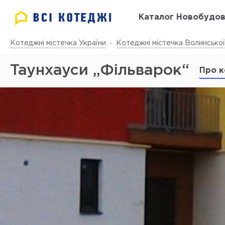
Каталог Новобудо
Котеджні містечка України
Котеджні містечка Волинської
Таунхауси „Фільварок“
Про к