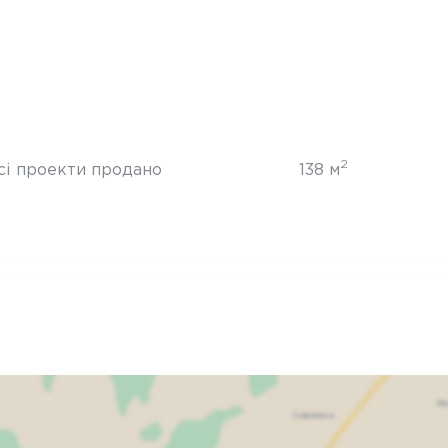
2
сі проекти продано
138 м