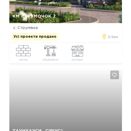
Так, видалити
Відміна
КМ СТРУМОЧОК 2
с. Струмівка
Усі проекти продано
0.5км
цегла
збудовано
котедж
Так, видалити
Відміна
ТАУНХАУСИ „СІРІУС“