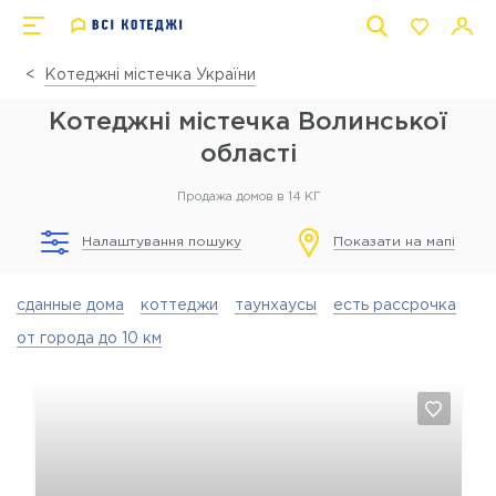
Котеджні містечка України
Котеджні містечка Волинської
області
Продажа домов в 14 КГ
Налаштування пошуку
Показати на мапі
сданные дома
коттеджи
таунхаусы
есть рассрочка
от города до 10 км