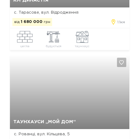
КМ ДИНАСТІЯ
с. Тарасове, вул. Відродження
від
1 680 000
грн
1.1км
цегла
будується
таунхаус
Так, видалити
Відміна
ТАУНХАУСИ „МОЙ ДОМ“
с. Рованці, вул. Кільцева, 5