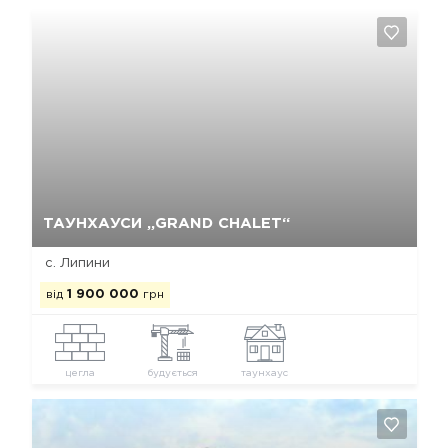
Так, видалити
Відміна
ТАУНХАУСИ „GRAND CHALET“
с. Липини
від
1 900 000
грн
цегла
будується
таунхаус