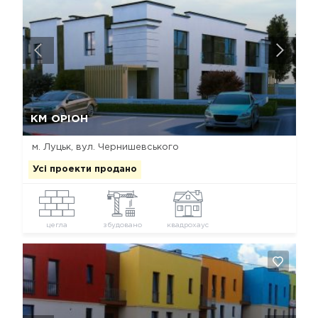
Так, видалити
Відміна
КМ ОРІОН
м. Луцьк, вул. Чернишевського
Усі проекти продано
цегла
збудовано
квадрохаус