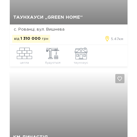
Так, видалити
Відміна
ТАУНХАУСИ „GREEN HOME“
с. Рованці, вул. Вишнева
від
1 310 000
грн
5.47км
цегла
будується
таунхаус
Так, видалити
Відміна