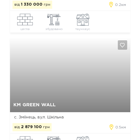
від
1 330 000
грн
0.2км
цегла
збудовано
таунхаус
Так, видалити
Відміна
КМ GREEN WALL
с. Зміїнець, вул. Шкільна
від
2 879 100
грн
0.5км