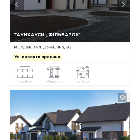
Так, видалити
Відміна
ТАУНХАУСИ „ФІЛЬВАРОК“
м. Луцьк, вул. Даньшина, 92
Усі проекти продано
газоблок
збудовано
таунхаус