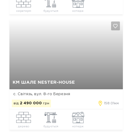
кератерм
будується
котедж
Так, видалити
Відміна
КМ ШАЛЕ NESTER-HOUSE
c. Світязь, вул. 8-го Березня
від
2 490 000
грн
158.01км
дерево
будується
котедж