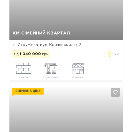
Так, видалити
Відміна
КМ СІМЕЙНИЙ КВАРТАЛ
с. Струмівка, вул. Кричевського, 2
від
1 040 000
грн
1км
цегла
збудовано
котедж
ВІДМІННА ЦІНА