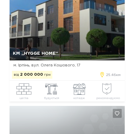
Так, видалити
Відміна
КМ „HYGGE HOME“
м. Ірпінь, вул. Олега Кошового, 17
від
2 000 000
грн
25.46км
цегла
будується
котедж
рекомендуємо