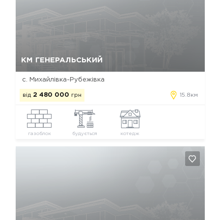
Так, видалити
Відміна
КМ ГЕНЕРАЛЬСЬКИЙ
с. Михайлівка-Рубежівка
від
2 480 000
грн
15.8км
газоблок
будується
котедж