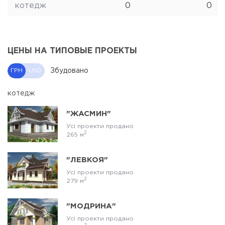
котедж
0
0
ЦЕНЫ НА ТИПОВЫЕ ПРОЕКТЫ
Збудовано
ГРН
USD
котедж
"ЖАСМИН"
Усі проекти продано
2
265 м
"ЛЕВКОЯ"
Усі проекти продано
2
279 м
"МОДРИНА"
Усі проекти продано