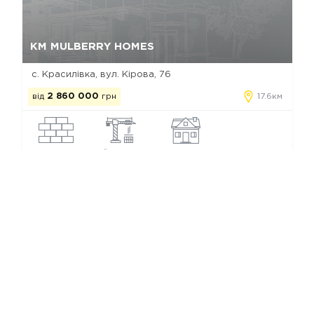
Так, видалити
Відміна
КМ MULBERRY HOMES
с. Красилівка, вул. Кірова, 76
від
2 860 000
грн
17.6км
кератерм
будується
котедж
Котеджні містечка Петрушок
Ми в соц. мережах