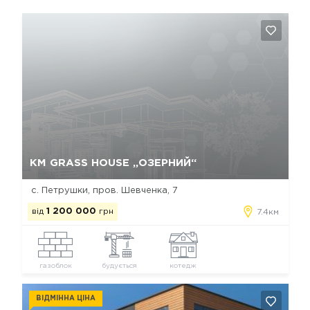
Так, видалити
Відміна
КМ GRASS HOUSE „ОЗЕРНИЙ“
с. Петрушки, пров. Шевченка, 7
від
1 200 000
грн
7.4км
газоблок
будується
котедж
ВІДМІННА ЦІНА