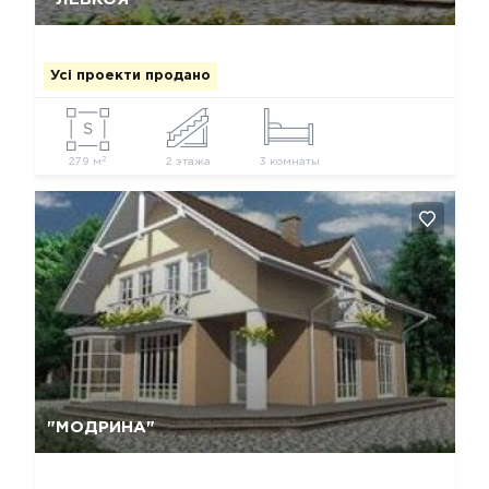
Усі проекти продано
2
279 м
2 этажа
3 комнаты
Так, видалити
Відміна
"МОДРИНА"