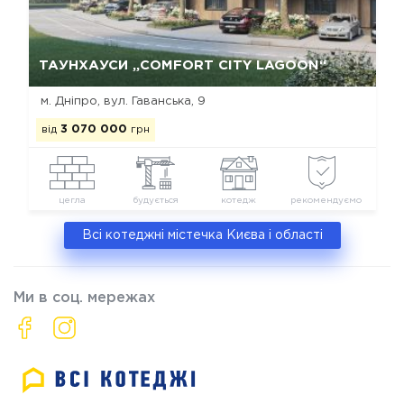
Так, видалити
Відміна
ТАУНХАУСИ „COMFORT CITY LAGOON“
м. Дніпро, вул. Гаванська, 9
від
3 070 000
грн
цегла
будується
котедж
рекомендуємо
Всі котеджні містечка Києва і області
Ми в соц. мережах