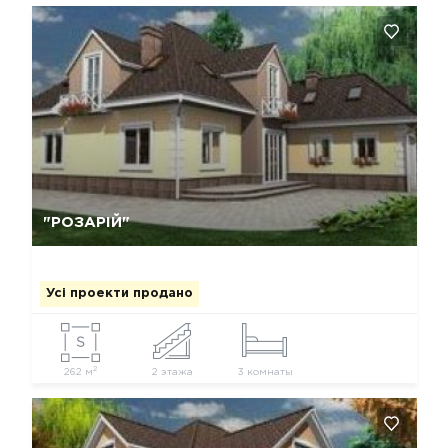
Так, видалити
Відміна
"РОЗАРІЙ"
Усі проекти продано
2
262 м
2 этажа
3 комнаты