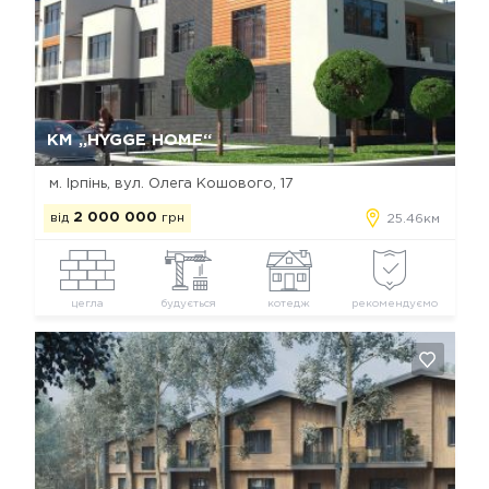
Так, видалити
Відміна
КМ „HYGGE HOME“
м. Ірпінь, вул. Олега Кошового, 17
від
2 000 000
грн
25.46км
цегла
будується
котедж
рекомендуємо