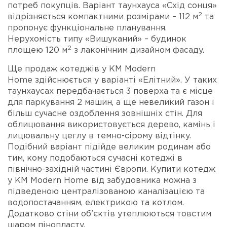
потреб покупців. Варіант таунхауса «Схід сонця»
2
відрізняється компактними розмірами – 112 м
та
пропонує функціональне планування.
Нерухомість типу «Вишуканий» – будинок
2
площею 120 м
з лаконічним дизайном фасаду.
Ще продаж котеджів у КМ Modern
Home здійснюється у варіанті «Елітний». У таких
таунхаусах передбачається 3 поверха та є місце
для паркування 2 машин, а ще невеликий газон і
більш сучасне оздоблення зовнішніх стін. Для
облицювання використовується дерево, камінь і
лицювальну цеглу в темно-сірому відтінку.
Подібний варіант підійде великим родинам або
тим, кому подобаються сучасні котеджі в
північно-західній частині Європи. Купити котедж
у КМ Modern Home від забудовника можна з
підведеною централізованою каналізацією та
водопостачанням, електрикою та котлом.
Додатково стіни об'єктів утеплюються товстим
шаром пінопласту.