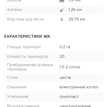
Школа
1.31 км
Аптека
1.26 км
Відстань від міста
29.79 км
ХАРАКТЕРИСТИКИ ЖК
Площа території
0.2 га
Кількість таунхаусів
20
Прибудинкова ділянка
1.5-2 соток
таунхауса
Стіни
цегла
Опалення
електричний котел
Утеплення
пінопласт
Водопостачання
централізоване