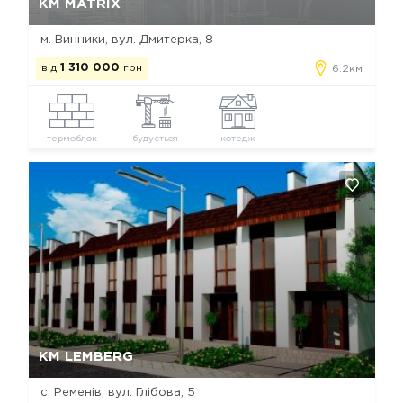
КМ MATRIX
м. Винники, вул. Дмитерка, 8
від
1 310 000
грн
6.2км
термоблок
будується
котедж
Так, видалити
Відміна
КМ LEMBERG
с. Ременів, вул. Глібова, 5