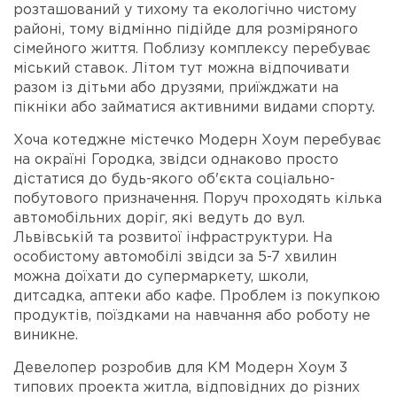
розташований у тихому та екологічно чистому
районі, тому відмінно підійде для розміряного
сімейного життя. Поблизу комплексу перебуває
міський ставок. Літом тут можна відпочивати
разом із дітьми або друзями, приїжджати на
пікніки або займатися активними видами спорту.
Хоча котеджне містечко Модерн Хоум перебуває
на окраїні Городка, звідси однаково просто
дістатися до будь-якого об'єкта соціально-
побутового призначення. Поруч проходять кілька
автомобільних доріг, які ведуть до вул.
Львівській та розвитої інфраструктури. На
особистому автомобілі звідси за 5-7 хвилин
можна доїхати до супермаркету, школи,
дитсадка, аптеки або кафе. Проблем із покупкою
продуктів, поїздками на навчання або роботу не
виникне.
Девелопер розробив для КМ Модерн Хоум 3
типових проекта житла, відповідних до різних