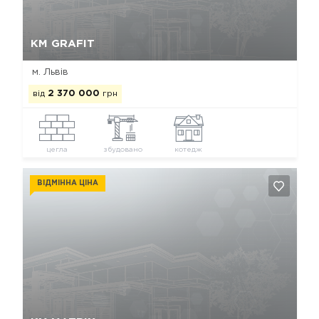
Так, видалити
Відміна
КМ GRAFIT
м. Львів
від
2 370 000
грн
цегла
збудовано
котедж
ВІДМІННА ЦІНА
Так, видалити
Відміна