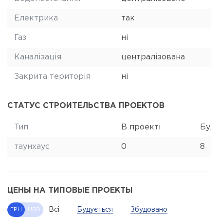
Електрика
так
Газ
ні
Каналізація
централізована
Закрита територія
ні
СТАТУС СТРОИТЕЛЬСТВА ПРОЕКТОВ
Тип
В проекті
Буд
таунхаус
0
8
ЦЕНЫ НА ТИПОВЫЕ ПРОЕКТЫ
Всі
Будується
Збудовано
ГРН
USD