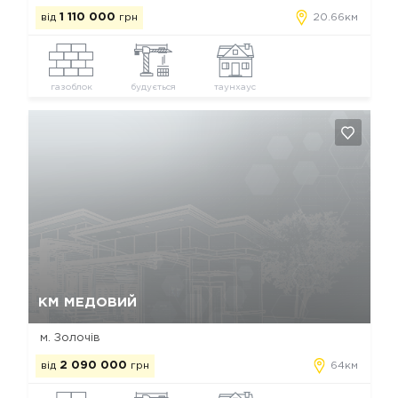
від
1 110 000
грн
20.66км
газоблок
будується
таунхаус
Так, видалити
Відміна
КМ МЕДОВИЙ
м. Золочів
від
2 090 000
грн
64км