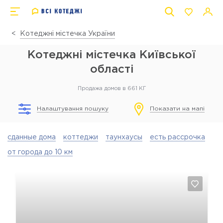
Котеджні містечка України
Котеджні містечка Київської
області
Продажа домов в 661 КГ
Налаштування пошуку
Показати на мапі
сданные дома
коттеджи
таунхаусы
есть рассрочка
от города до 10 км