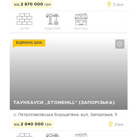
від
2 670 000
грн
3.2км
цегла
будується
таунхаус
ВІДМІННА ЦІНА
Так, видалити
Відміна
ТАУНХАУСИ „STONEHILL“ (ЗАПОРІЗЬКА)
с. Петропавлівська Борщагівка, вул. Запорізька, 11
від
2 040 000
грн
3.1км