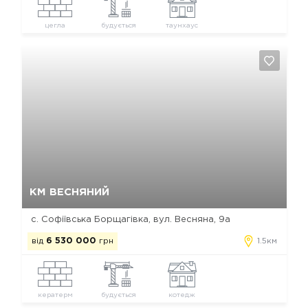
цегла
будується
таунхаус
Так, видалити
Відміна
КМ ВЕСНЯНИЙ
с. Софіївська Борщагівка, вул. Весняна, 9а
від
6 530 000
грн
1.5км
кератерм
будується
котедж