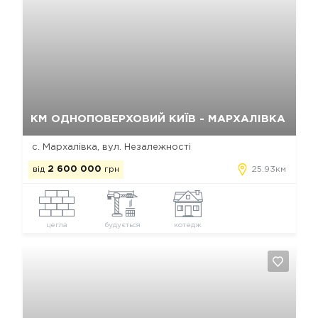
Так, видалити
Відміна
КМ ОДНОПОВЕРХОВИЙ КИЇВ - МАРХАЛІВКА
с. Мархалівка, вул. Незалежності
від
2 600 000
грн
25.93км
цегла
будується
котедж