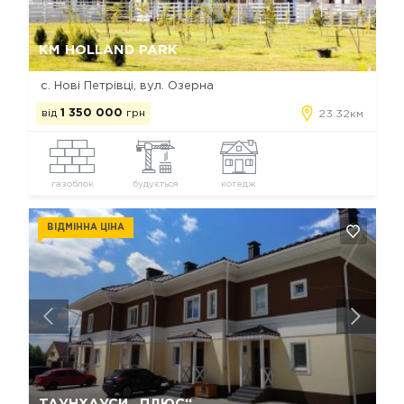
Так, видалити
Відміна
КМ HOLLAND PARK
с. Нові Петрівці, вул. Озерна
від
1 350 000
грн
23.32км
газоблок
будується
котедж
ВІДМІННА ЦІНА
Так, видалити
Відміна
ТАУНХАУСИ „ПЛЮС“