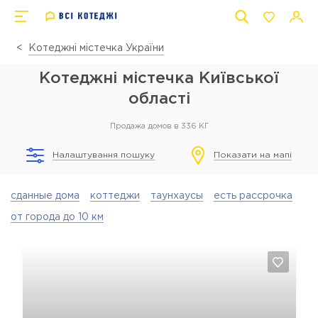
Котеджні містечка України
Котеджні містечка Київської
області
Продажа домов в 336 КГ
Налаштування пошуку
Показати на мапі
сданные дома
коттеджи
таунхаусы
есть рассрочка
от города до 10 км