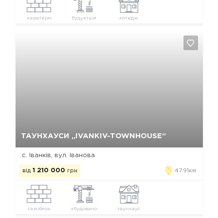
кератерм
будується
котедж
Так, видалити
Відміна
ТАУНХАУСИ „IVANKIV-TOWNHOUSE“
с. Іванків, вул. Іванова
від
1 210 000
грн
47.91км
газоблок
збудовано
таунхаус