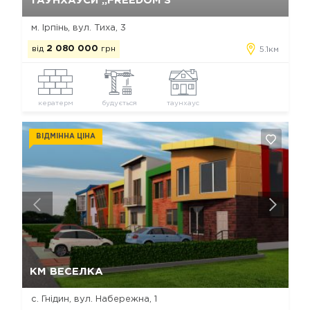
ТАУНХАУСИ „FREEDOM'S“
м. Ірпінь, вул. Тиха, 3
від
2 080 000
грн
5.1км
кератерм
будується
таунхаус
ВІДМІННА ЦІНА
Так, видалити
Відміна
КМ ВЕСЕЛКА
с. Гнідин, вул. Набережна, 1