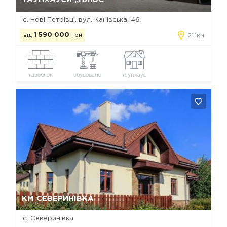
с. Нові Петрівці, вул. Канівська, 46
від
1 590 000
грн
21.1км
газоблок
збудовано
таунхаус
Так, видалити
Відміна
КМ СЕВЕРИНІВКА
с. Северинівка