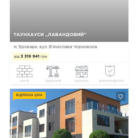
Так, видалити
Відміна
ТАУНХАУСИ „ЛАВАНДОВИЙ“
м. Бровари, вул. В'ячеслава Чорновола
від
3 319 941
грн
цегла
будується
таунхаус
рекомендуємо
ВІДМІННА ЦІНА