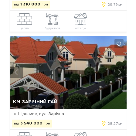
від
1 310 000
грн
29.79км
цегла
будується
котедж
Так, видалити
Відміна
КМ ЗАРІЧНИЙ ГАЙ
с. Щасливе, вул. Зарічна
від
3 540 000
грн
28.27км