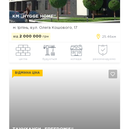
Так, видалити
Відміна
КМ „HYGGE HOME“
м. Ірпінь, вул. Олега Кошового, 17
від
2 000 000
грн
25.46км
цегла
будується
котедж
рекомендуємо
ВІДМІННА ЦІНА
Так, видалити
Відміна