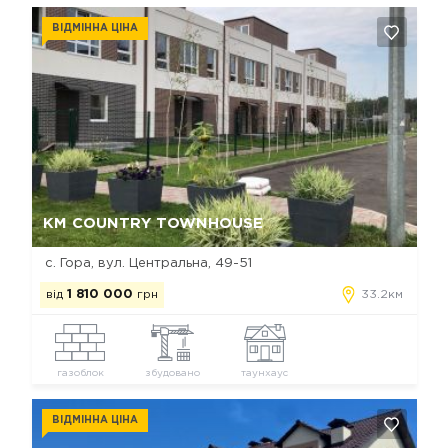
ВІДМІННА ЦІНА
Так, видалити
Відміна
КМ COUNTRY TOWNHOUSE
с. Гора, вул. Центральна, 49-51
від
1 810 000
грн
33.2км
газоблок
збудовано
таунхаус
ВІДМІННА ЦІНА