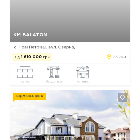
Так, видалити
Відміна
КМ BALATON
с. Нові Петрівці, вул. Озерна, 1
від
1 610 000
грн
23.2км
цегла
будується
котедж
ВІДМІННА ЦІНА