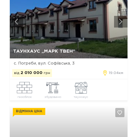
Так, видалити
Відміна
ТАУНХАУС „МАРК ТВЕН“
с. Погреби, вул. Софіївська, 3
від
2 010 000
грн
19.04км
газоблок
збудовано
таунхаус
ВІДМІННА ЦІНА