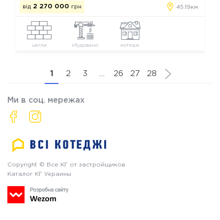
від
2 270 000
грн
45.19км
цегла
збудовано
котедж
1
2
3
…
26
27
28
Ми в соц. мережах
Copyright © Все КГ от застройщиков
Каталог КГ Украины