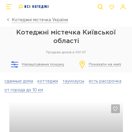
Котеджні містечка України
Котеджні містечка Київської
області
Продажа домов в 661 КГ
Налаштування пошуку
Показати на мапі
сданные дома
коттеджи
таунхаусы
есть рассрочка
от города до 10 км