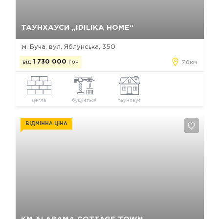
Так, видалити
Відміна
ТАУНХАУСИ „IDILIKA HOME“
м. Буча, вул. Яблунська, 350
від
1 730 000
грн
7.6км
цегла
будується
таунхаус
ВІДМІННА ЦІНА
Так, видалити
Відміна