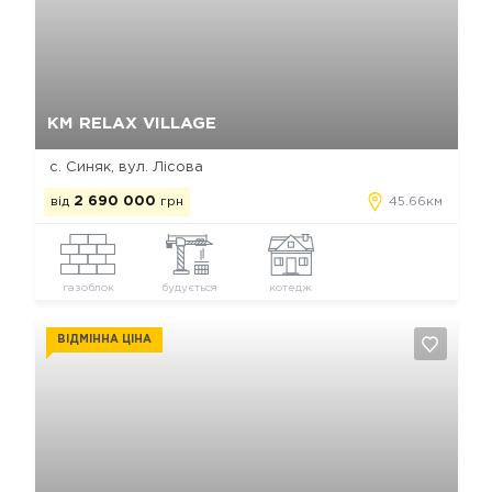
Так, видалити
Відміна
КМ RELAX VILLAGE
с. Синяк, вул. Лісова
від
2 690 000
грн
45.66км
газоблок
будується
котедж
ВІДМІННА ЦІНА