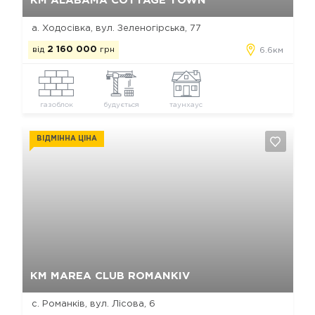
КМ ALABAMA COTTAGE TOWN
а. Ходосівка, вул. Зеленогірська, 77
від
2 160 000
грн
6.6км
газоблок
будується
таунхаус
ВІДМІННА ЦІНА
Так, видалити
Відміна
КМ MAREA CLUB ROMANKIV
с. Романків, вул. Лісова, 6