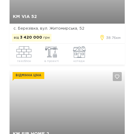
Так, видалити
Відміна
КМ VIA 52
с. Березівка, вул. Житомирська, 52
від
3 420 000
грн
38.76км
газоблок
в проекті
котедж
ВІДМІННА ЦІНА
Так, видалити
Відміна
КМ SIB HOME 2