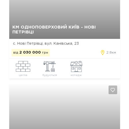
Так, видалити
Відміна
КМ ОДНОПОВЕРХОВИЙ КИЇВ - НОВІ
ПЕТРІВЦІ
с. Нові Петрівці, вул. Канівська, 23
від
2 030 000
грн
2.8км
цегла
будується
котедж