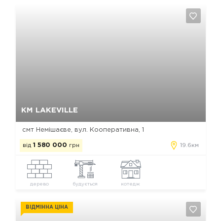
Так, видалити
Відміна
КМ LAKEVILLE
смт Немішаєве, вул. Кооперативна, 1
від
1 580 000
грн
19.6км
дерево
будується
котедж
ВІДМІННА ЦІНА