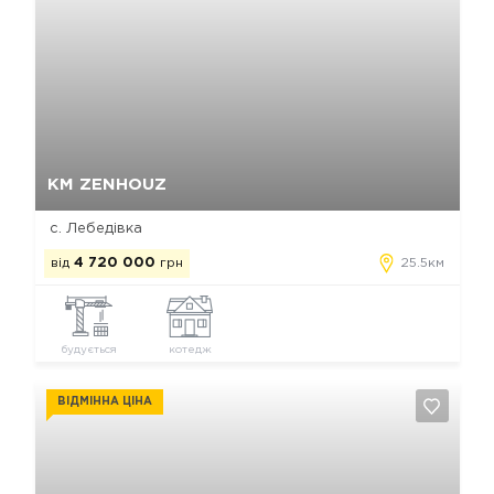
Так, видалити
Відміна
КМ ZENHOUZ
с. Лебедівка
від
4 720 000
грн
25.5км
будується
котедж
ВІДМІННА ЦІНА