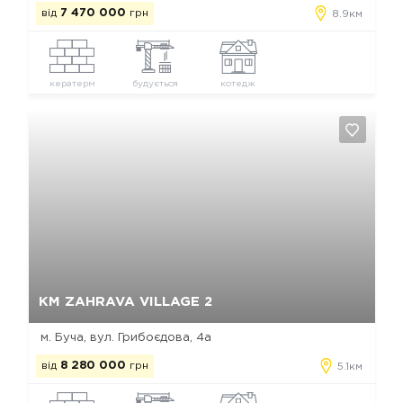
від
7 470 000
грн
8.9км
кератерм
будується
котедж
Так, видалити
Відміна
КМ ZAHRAVA VILLAGE 2
м. Буча, вул. Грибоєдова, 4а
від
8 280 000
грн
5.1км