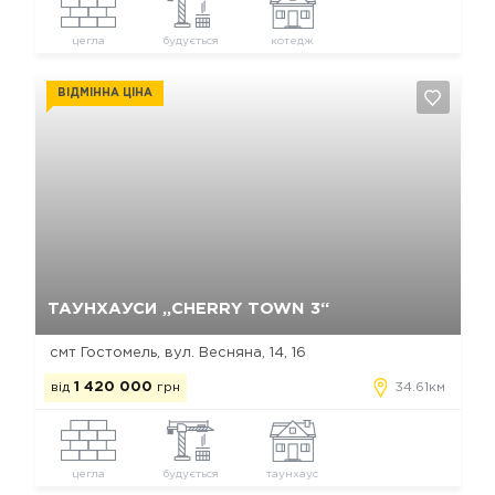
цегла
будується
котедж
ВІДМІННА ЦІНА
Так, видалити
Відміна
ТАУНХАУСИ „CHERRY TOWN 3“
смт Гостомель, вул. Весняна, 14, 16
від
1 420 000
грн
34.61км
цегла
будується
таунхаус