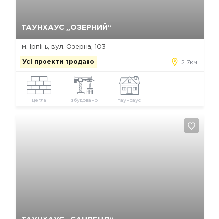
Так, видалити
Відміна
ТАУНХАУС „ОЗЕРНИЙ“
м. Ірпінь, вул. Озерна, 103
Усі проекти продано
2.7км
цегла
збудовано
таунхаус
Так, видалити
Відміна