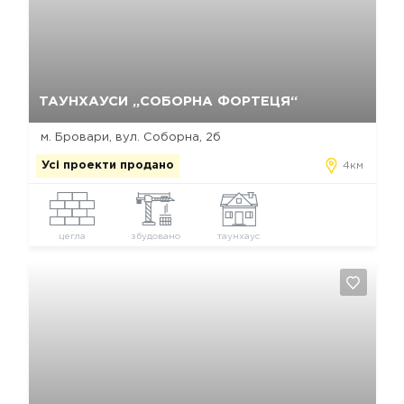
Так, видалити
Відміна
ТАУНХАУСИ „СОБОРНА ФОРТЕЦЯ“
м. Бровари, вул. Соборна, 2б
Усі проекти продано
4км
цегла
збудовано
таунхаус