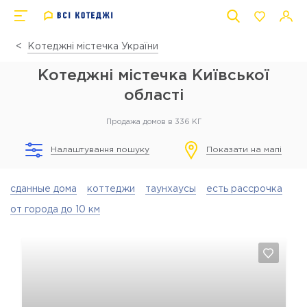
Котеджні містечка України
Котеджні містечка Київської
області
Продажа домов в 336 КГ
Налаштування пошуку
Показати на мапі
сданные дома
коттеджи
таунхаусы
есть рассрочка
от города до 10 км