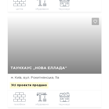
цегла
збудовано
таунхаус
Так, видалити
Відміна
ТАУНХАУС „НОВА ЕЛЛАДА“
м. Київ, вул. Рокитнянська, 11а
Усі проекти продано
газоблок
збудовано
таунхаус