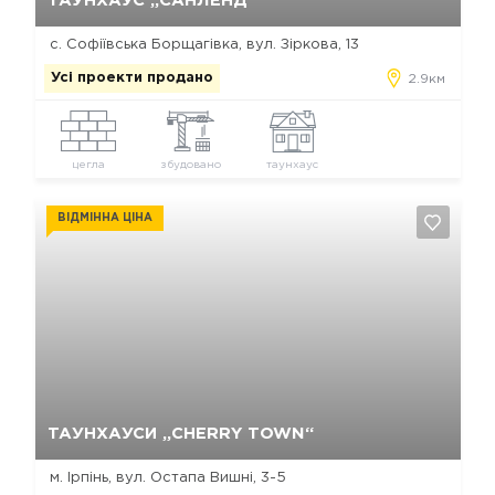
ТАУНХАУС „САНЛЕНД“
с. Софіївська Борщагівка, вул. Зіркова, 13
Усі проекти продано
2.9км
цегла
збудовано
таунхаус
ВІДМІННА ЦІНА
Так, видалити
Відміна
ТАУНХАУСИ „CHERRY TOWN“
м. Ірпінь, вул. Остапа Вишні, 3-5