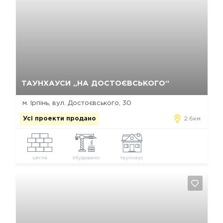
Так, видалити
Відміна
ТАУНХАУСИ „НА ДОСТОЄВСЬКОГО“
м. Ірпінь, вул. Достоєвського, 30
Усі проекти продано
2.6км
цегла
збудовано
таунхаус