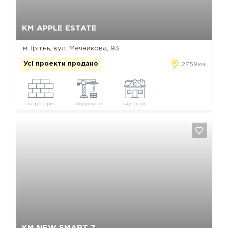
Так, видалити
Відміна
КМ APPLE ЕSTATE
м. Ірпінь, вул. Мечникова, 93
Усі проекти продано
27.59км
кератерм
збудовано
таунхаус
Так, видалити
Відміна
КМ NEW SMART 7