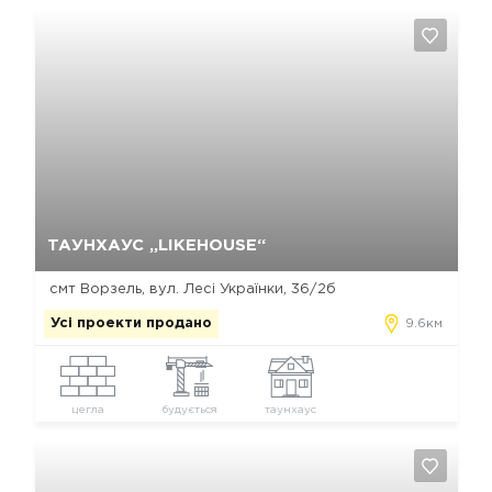
Так, видалити
Відміна
ТАУНХАУС „LIKEHOUSE“
смт Ворзeль, вул. Лесі Українки, 36/2б
Усі проекти продано
9.6км
цегла
будується
таунхаус