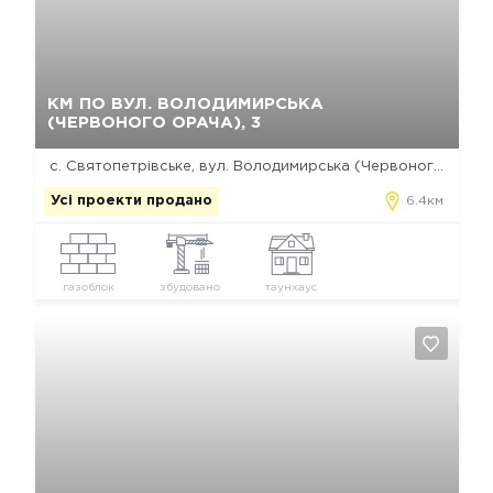
Так, видалити
Відміна
КМ ПО ВУЛ. ВОЛОДИМИРСЬКА
(ЧЕРВОНОГО ОРАЧА), 3
с. Святопетрівське, вул. Володимирська (Червоного орача), 3
Усі проекти продано
6.4км
газоблок
збудовано
таунхаус