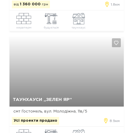
від
1 360 000
грн
1.8км
кератерм
будується
таунхаус
Так, видалити
Відміна
ТАУНХАУСИ „ЗЕЛЕН ЯР“
смт Гостомель, вул. Молодіжна, 11в/5
Усі проекти продано
8.9км