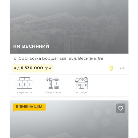
Так, видалити
Відміна
КМ ВЕСНЯНИЙ
с. Софіївська Борщагівка, вул. Весняна, 9а
від
6 530 000
грн
1.5км
кератерм
будується
котедж
ВІДМІННА ЦІНА