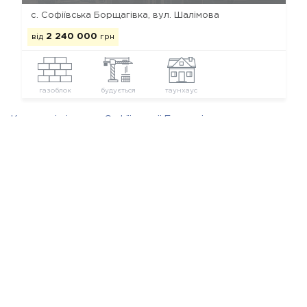
с. Софіївська Борщагівка, вул. Шалімова
від
2 240 000
грн
газоблок
будується
таунхаус
Котеджні містечка Софіївської Борщагівки
Новостройки застройщика Smart Development
Ми в соц. мережах
Copyright © Все КГ от застройщиков
Каталог КГ Украины