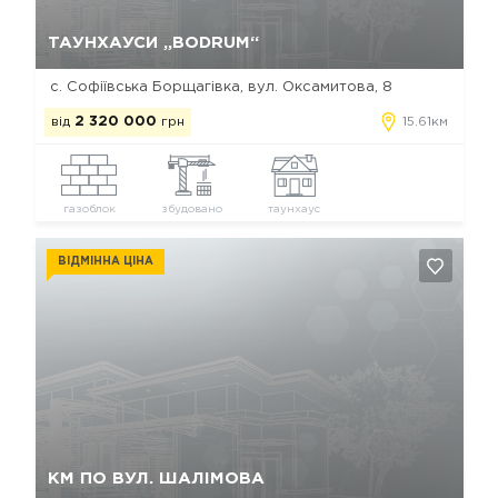
Так, видалити
Відміна
ТАУНХАУСИ „BODRUM“
с. Софіївська Борщагівка, вул. Оксамитова, 8
від
2 320 000
грн
15.61км
газоблок
збудовано
таунхаус
ВІДМІННА ЦІНА
Так, видалити
Відміна
КМ ПО ВУЛ. ШАЛІМОВА