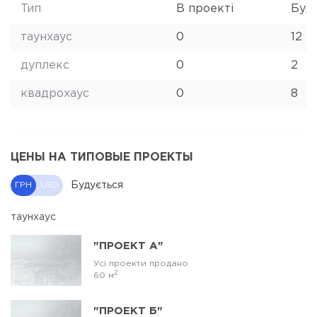
Тип
В проекті
Буд
таунхаус
0
12
дуплекс
0
2
квадрохаус
0
8
ЦЕНЫ НА ТИПОВЫЕ ПРОЕКТЫ
Будується
ГРН
USD
таунхаус
"ПРОЕКТ А"
Усі проекти продано
2
60 м
"ПРОЕКТ Б"