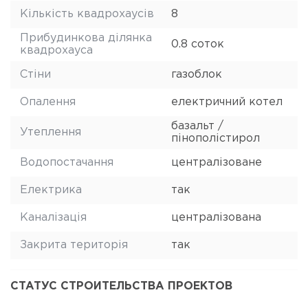
Кількість квадрохаусів
8
Прибудинкова ділянка
0.8 соток
квадрохауса
Стіни
газоблок
Опалення
електричний котел
базальт /
Утеплення
пінополістирол
Водопостачання
централізоване
Електрика
так
Каналізація
централізована
Закрита територія
так
СТАТУС СТРОИТЕЛЬСТВА ПРОЕКТОВ