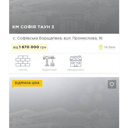
Так, видалити
Відміна
КМ СОФІЯ ТАУН 3
с. Софіївська Борщагівка, вул. Промислова, 16
від
1 670 000
грн
14.8км
цегла
будується
квадрохаус
ВІДМІННА ЦІНА