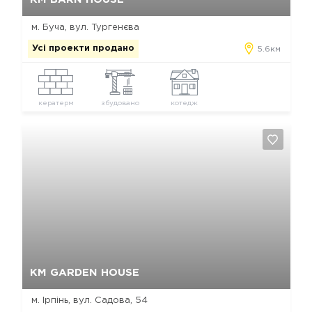
м. Буча, вул. Тургенєва
Усі проекти продано
5.6км
кератерм
збудовано
котедж
Так, видалити
Відміна
КМ GARDEN HOUSE
м. Ірпінь, вул. Садова, 54