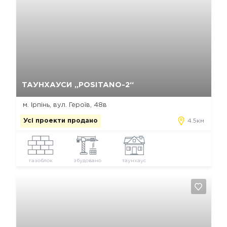
Так, видалити
Відміна
ТАУНХАУСИ „POSITANO-2“
м. Ірпінь, вул. Героїв, 48в
Усі проекти продано
4.5км
газоблок
збудовано
таунхаус