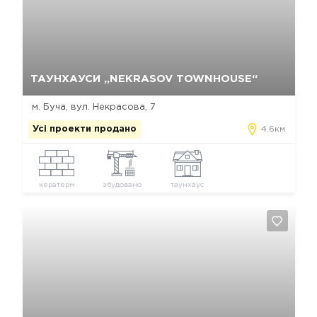
Так, видалити
Відміна
ТАУНХАУСИ „NEKRASOV TOWNHOUSE“
м. Буча, вул. Некрасова, 7
Усі проекти продано
4.6км
кератерм
збудовано
таунхаус