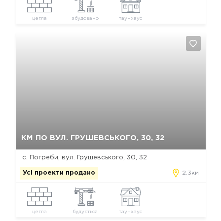
цегла
збудовано
таунхаус
Так, видалити
Відміна
КМ ПО ВУЛ. ГРУШЕВСЬКОГО, 30, 32
с. Погреби, вул. Грушевського, 30, 32
Усі проекти продано
2.3км
цегла
будується
таунхаус