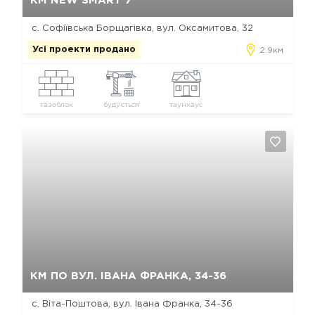
КМ NEW SMART 7
с. Софіївська Борщагівка, вул. Оксамитова, 32
Усі проекти продано
2.9км
газоблок
будується
таунхаус
Так, видалити
Відміна
КМ ПО ВУЛ. ІВАНА ФРАНКА, 34-36
с. Віта-Поштова, вул. Івана Франка, 34-36