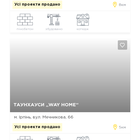
Усі проекти продано
8км
пінобетон
збудовано
котедж
Так, видалити
Відміна
ТАУНХАУСИ „WAY HOME“
м. Ірпінь, вул. Мечникова, 66
Усі проекти продано
5км