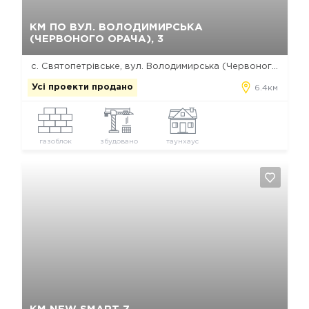
Так, видалити
Відміна
КМ ПО ВУЛ. ВОЛОДИМИРСЬКА
(ЧЕРВОНОГО ОРАЧА), 3
с. Святопетрівське, вул. Володимирська (Червоного орача), 3
Усі проекти продано
6.4км
газоблок
збудовано
таунхаус
Так, видалити
Відміна