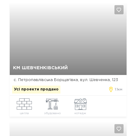
Так, видалити
Відміна
КМ ШЕВЧЕНКІВСЬКИЙ
с. Петропавлівська Борщагівка, вул. Шевченка, 123
Усі проекти продано
1.1км
цегла
збудовано
котедж