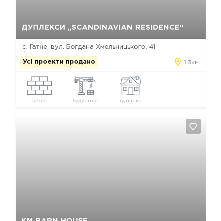
Так, видалити
Відміна
ДУПЛЕКСИ „SCANDINAVIAN RESIDENCE“
с. Гатне, вул. Богдана Хмельницького, 41
Усі проекти продано
1.3км
цегла
будується
дуплекс
Так, видалити
Відміна
КМ BARN HOUSE