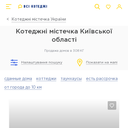
Котеджні містечка України
Котеджні містечка Київської
області
Продажа домов в 308 КГ
Налаштування пошуку
Показати на мапі
сданные дома
коттеджи
таунхаусы
есть рассрочка
от города до 10 км