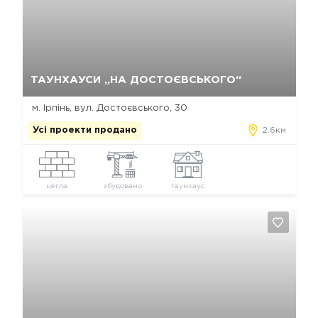
Так, видалити
Відміна
ТАУНХАУСИ „НА ДОСТОЄВСЬКОГО“
м. Ірпінь, вул. Достоєвського, 30
Усі проекти продано
2.6км
цегла
збудовано
таунхаус