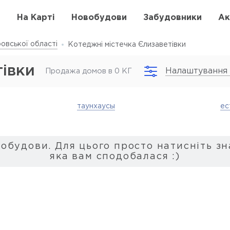
в
На Карті
Новобудови
Забудовники
Ак
овської області
Котеджні містечка Єлизаветівки
тівки
Налаштування
Продажа домов в 0 КГ
таунхаусы
ес
вобудови. Для цього просто натисніть зн
яка вам сподобалася :)