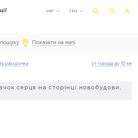
ції
УКР
ГРН
РУС
USD
 пошуку
Показати на мапі
Комерційні приміщення на території
Дитячий майданчик на території
Автономне водопостачання
Технологія розумного будинку
ть рассрочка
от города до 10 км
ачок серця на сторінці новобудови,