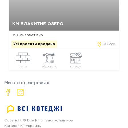
Так, видалити
Відміна
КМ БЛАКИТНЕ ОЗЕРО
с. Єлизаветівка
Усі проекти продано
30.2км
цегла
збудовано
котедж
Ми в соц. мережах
Copyright © Все КГ от застройщиков
Каталог КГ Украины