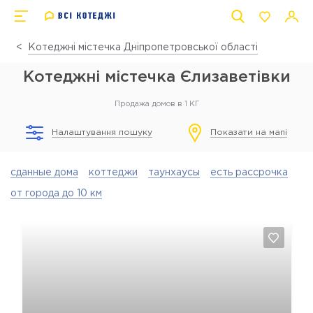
Котеджні містечка Дніпропетровської області
Котеджні містечка Єлизаветівки
Продажа домов в 1 КГ
Налаштування пошуку
Показати на мапі
сданные дома
коттеджи
таунхаусы
есть рассрочка
от города до 10 км