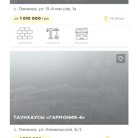
с. Лиманка, ул. 15-й массив, 1а
от
1 010 000
грн
14.96км
газоблок
строится
таунхаус
Да, удалить
Отмена
ТАУНХАУСЫ «ГАРМОНИЯ-4»
с. Лиманка, ул. Измаильская, 6/2