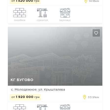
от
1 520 000
грн
14.18км
газоблок
строится
таунхаус
Да, удалить
Отмена
КГ БУГОВО
с. Молодежное, ул. Крышталева
от
1 920 000
грн
33.91км