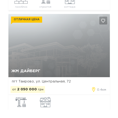
газоблок
строится
коттедж
ОТЛИЧНАЯ ЦЕНА
Да, удалить
Отмена
ЖМ ДАЙБЕРГ
пгт Таирово, ул. Центральная, 72
от
2 050 000
грн
0.4км
строится
таунхаус