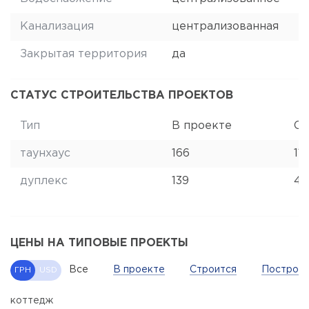
Канализация
централизованная
Закрытая территория
да
СТАТУС СТРОИТЕЛЬСТВА ПРОЕКТОВ
Тип
В проекте
Ст
таунхаус
166
11
дуплекс
139
4
ЦЕНЫ НА ТИПОВЫЕ ПРОЕКТЫ
Все
В проекте
Строится
Построе
ГРН
USD
коттедж