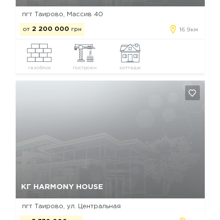
пгт Таирово, Массив 40
от
2 200 000
грн
16.9км
газоблок
построен
коттедж
Да, удалить
Отмена
КГ HARMONY HOUSE
пгт Таирово, ул. Центральная