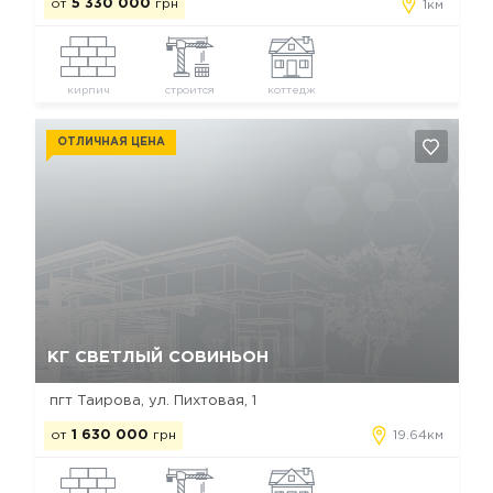
от
5 330 000
грн
1км
кирпич
строится
коттедж
ОТЛИЧНАЯ ЦЕНА
Да, удалить
Отмена
КГ СВЕТЛЫЙ СОВИНЬОН
пгт Таирова, ул. Пихтовая, 1
от
1 630 000
грн
19.64км