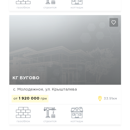
газоблок
строится
коттедж
Да, удалить
Отмена
КГ БУГОВО
с. Молодежное, ул. Крышталева
от
1 920 000
грн
33.91км
газоблок
строится
коттедж