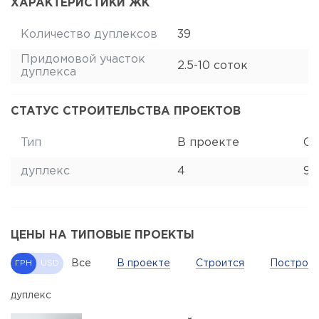
ХАРАКТЕРИСТИКИ ЖК
Количество дуплексов
39
Придомовой участок
2.5-10 соток
дуплекса
СТАТУС СТРОИТЕЛЬСТВА ПРОЕКТОВ
Тип
В проекте
Ст
дуплекс
4
9
ЦЕНЫ НА ТИПОВЫЕ ПРОЕКТЫ
Все
В проекте
Строится
Построе
ГРН
USD
дуплекс