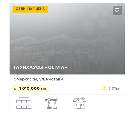
ОТЛИЧНАЯ ЦЕНА
Да, удалить
Отмена
ТАУНХАУСЫ «OLIVIA»
г. Черкассы, ул. Рустави
от
1 010 000
грн
6.37км
кирпич
построен
таунхаус
Коттеджные городки Черкасс