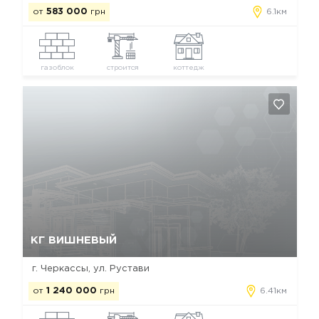
от
583 000
грн
6.1км
газоблок
строится
коттедж
Да, удалить
Отмена
КГ ВИШНЕВЫЙ
г. Черкассы, ул. Рустави
от
1 240 000
грн
6.41км