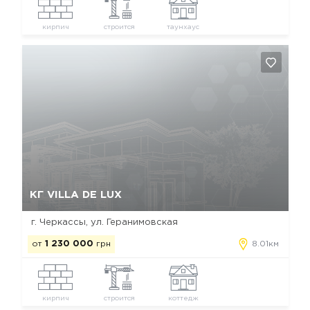
кирпич
строится
таунхаус
Да, удалить
Отмена
КГ VILLA DE LUX
г. Черкассы, ул. Геранимовская
от
1 230 000
грн
8.01км
кирпич
строится
коттедж