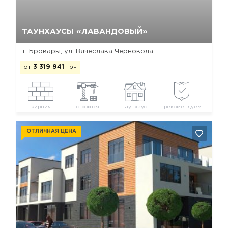
Да, удалить
Отмена
ТАУНХАУСЫ «ЛАВАНДОВЫЙ»
г. Бровары, ул. Вячеслава Черновола
от
3 319 941
грн
кирпич
строится
таунхаус
рекомендуем
ОТЛИЧНАЯ ЦЕНА
Да, удалить
Отмена