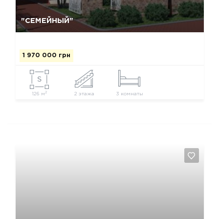
Да, удалить
Отмена
"СЕМЕЙНЫЙ"
1 970 000 грн
2
126 м
2 этажа
3 комнаты