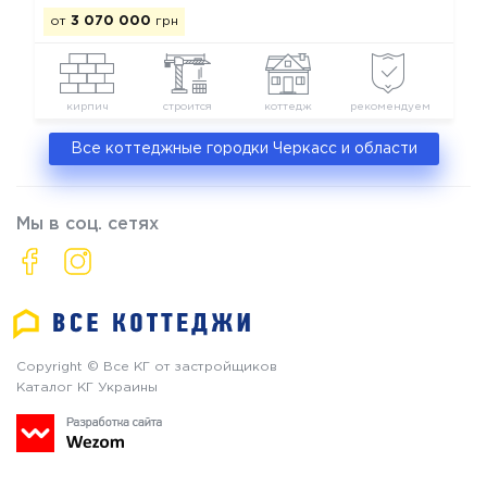
от
3 070 000
грн
кирпич
строится
коттедж
рекомендуем
Все коттеджные городки Черкасс и области
Мы в соц. сетях
Copyright © Все КГ от застройщиков
Каталог КГ Украины