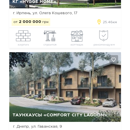
КГ «HYGGE HOME»
г. Ирпень, ул. Олега Кошевого, 17
от
2 000 000
грн
25.46км
кирпич
строится
коттедж
рекомендуем
Да, удалить
Отмена
ТАУНХАУСЫ «COMFORT CITY LAGOON»
г. Днепр, ул. Гаванская, 9