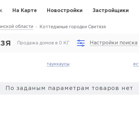
к
На Карте
Новостройки
Застройщики
нской области
Коттеджные городки Свитязя
зя
Настройки поиска
Продажа домов в 0 КГ
таунхаусы
ес
По заданым параметрам товаров нет