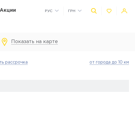
Акции
РУС
ГРН
УКР
USD
Показать на карте
Коммерческие помещения на территории
Детская площадка на территории
Автономное водоснабжение
Детский сад на территории
ть рассрочка
от города до 10 км