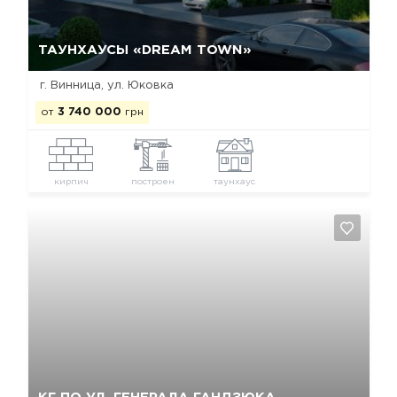
Да, удалить
Отмена
ТАУНХАУСЫ «DREAM TOWN»
г. Винница, ул. Юковка
от
3 740 000
грн
кирпич
построен
таунхаус
Да, удалить
Отмена