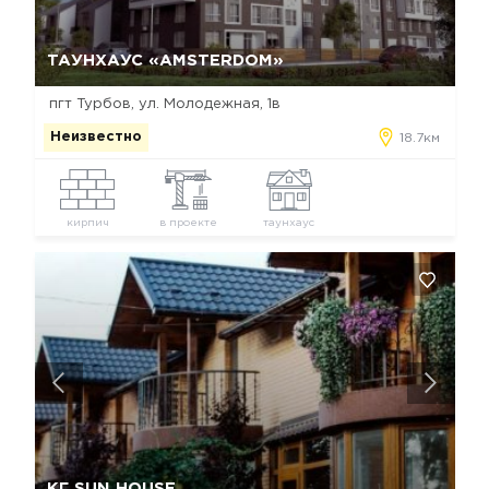
Да, удалить
Отмена
ТАУНХАУС «AMSTERDOM»
пгт Турбов, ул. Молодежная, 1в
Неизвестно
18.7км
кирпич
в проекте
таунхаус
Да, удалить
Отмена
КГ SUN HOUSE