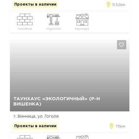
Проекты в наличии
9.52км
газоблок
строится
таунхаус
Да, удалить
Отмена
ТАУНХАУС «ЭКОЛОГИЧНЫЙ» (Р-Н
ВИШЕНКА)
г. Винница, ул. Гоголя
Проекты в наличии
7.11км