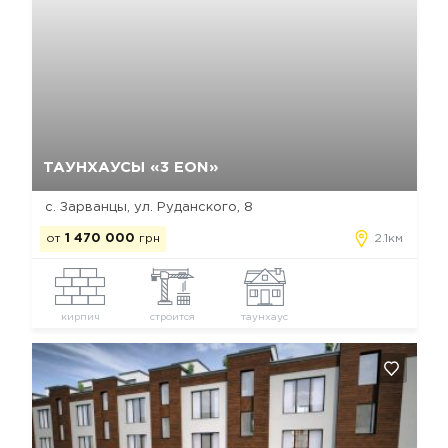
Да, удалить
Отмена
ТАУНХАУСЫ «3 EON»
с. Зарванцы, ул. Руданского, 8
от
1 470 000
грн
2.1км
кирпич
строится
таунхаус