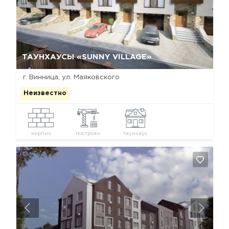
Да, удалить
Отмена
ТАУНХАУСЫ «SUNNY VILLAGE»
г. Винница, ул. Маяковского
Неизвестно
кирпич
построен
таунхаус