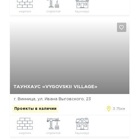
кирпич
строится
таунхаус
Да, удалить
Отмена
ТАУНХАУС «VYGOVSKII VILLAGE»
г. Винница, ул. Ивана Выговского, 23
Проекты в наличии
3.75км
кирпич
строится
таунхаус