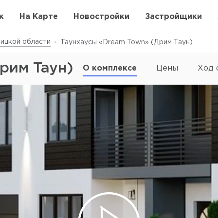
к
На Карте
Новостройки
Застройщики
ицкой области
Таунхаусы «Dream Town» (Дрим Таун)
рим Таун)
О комплексе
Цены
Ход 