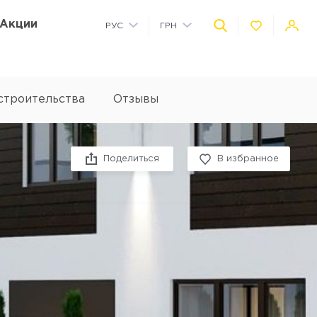
Акции
РУС
ГРН
УКР
USD
строительства
Отзывы
Facebook
Vkontakte
Twitter
Pinterest
Viber
Telegram
Поделиться
В избранное