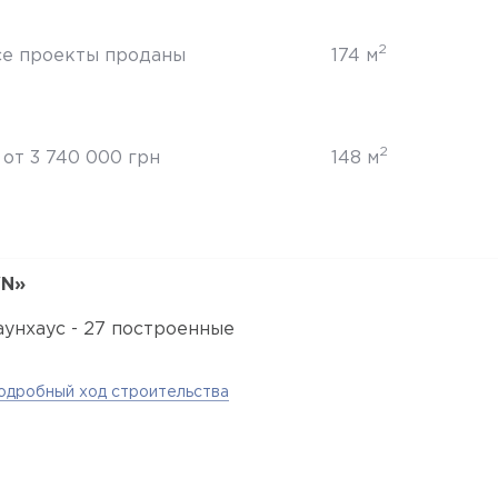
2
се проекты проданы
174 м
2
от 3 740 000 грн
148 м
WN»
аунхаус - 27 построенные
одробный ход строительства