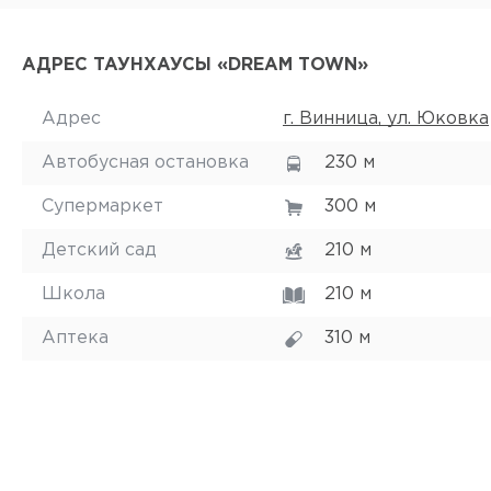
АДРЕС ТАУНХАУСЫ «DREAM TOWN»
Адрес
г. Винница, ул. Юковка
Автобусная остановка
230 м
Супермаркет
300 м
Детский сад
210 м
Школа
210 м
Аптека
310 м