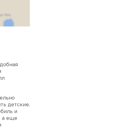
удобная
и
лл
тельно
ть детские.
биль и
 а еще
и