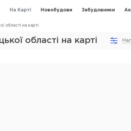
в
На Карті
Новобудови
Забудовники
Ак
ї області на карті
ької області на карті
На