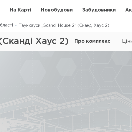
в
На Карті
Новобудови
Забудовники
Ак
бласті
Таунхауси „Scandi House 2“ (Сканді Хаус 2)
(Сканді Хаус 2)
Про комплекс
Цін