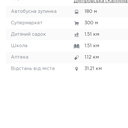
Дніпровська (Калініна)
Автобусна зупинка
180 м
Супермаркет
300 м
Дитячий садок
1.51 км
Школа
1.51 км
Аптека
1.12 км
Відстань від міста
31.21 км