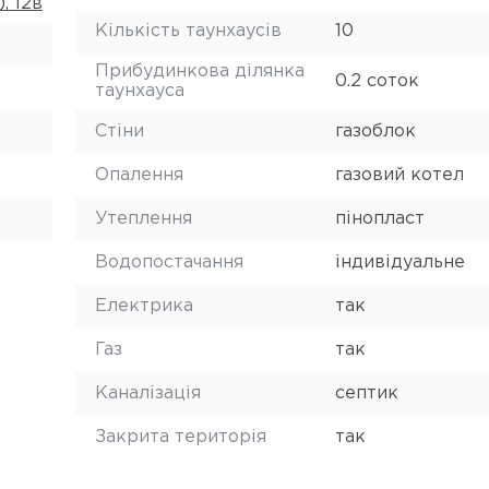
, 12в
Кількість таунхаусів
10
Прибудинкова ділянка
0.2 соток
таунхауса
Стіни
газоблок
Опалення
газовий котел
Утеплення
пінопласт
Водопостачання
індивідуальне
Електрика
так
Газ
так
Каналізація
септик
Закрита територія
так