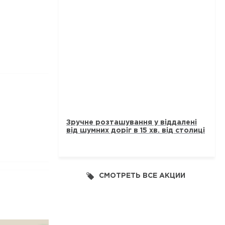
ТАУНХАУСИ „ЛАВАНДОВИЙ“
Зручне розташування у віддалені
від шумних доріг в 15 хв. від столиці
СМОТРЕТЬ ВСЕ АКЦИИ