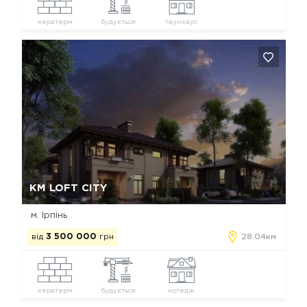
кератерм
будується
таунхаус
Так, видалити
Відміна
КМ LOFT CITY
м. Ірпінь
від
3 500 000
грн
28.04км
кератерм
будується
котедж