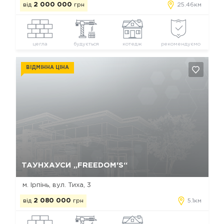
від
2 000 000
грн
25.46км
цегла
будується
котедж
рекомендуємо
ВІДМІННА ЦІНА
Так, видалити
Відміна
ТАУНХАУСИ „FREEDOM'S“
м. Ірпінь, вул. Тиха, 3
від
2 080 000
грн
5.1км