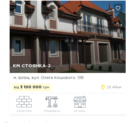
Так, видалити
Відміна
КМ СТОЯНКА-2
м. Ірпінь, вул. Олега Кошового, 13б
від
3 100 000
грн
25.48км
кератерм
збудовано
котедж
Котеджні містечка Ірпеня