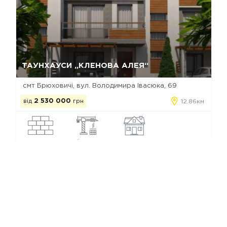
Так, видалити
Відміна
ТАУНХАУСИ „КЛЕНОВА АЛЕЯ“
смт Брюховичі, вул. Володимира Івасюка, 69
від
2 530 000
грн
12.86км
цегла
збудовано
таунхаус
Котеджні містечка Брюховичів
Ми в соц. мережах