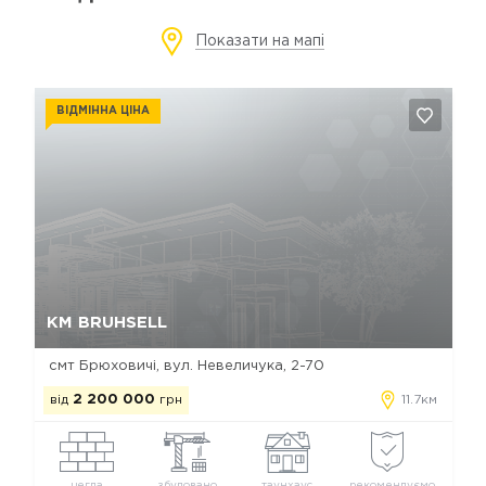
Показати на мапі
ВІДМІННА ЦІНА
Так, видалити
Відміна
КМ BRUHSELL
смт Брюховичі, вул. Невеличука, 2-70
від
2 200 000
грн
11.7км
цегла
збудовано
таунхаус
рекомендуємо