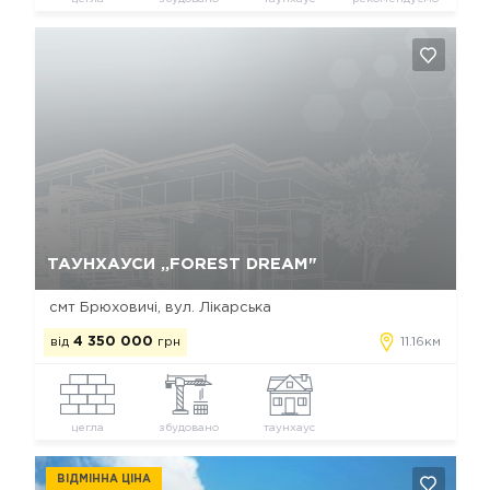
Так, видалити
Відміна
ТАУНХАУСИ „FOREST DREAM"
смт Брюховичі, вул. Лікарська
від
4 350 000
грн
11.16км
цегла
збудовано
таунхаус
ВІДМІННА ЦІНА