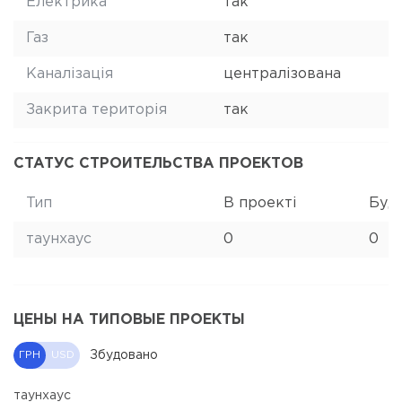
Електрика
так
Газ
так
Каналізація
централізована
Закрита територія
так
СТАТУС СТРОИТЕЛЬСТВА ПРОЕКТОВ
Тип
В проекті
Буд
таунхаус
0
0
ЦЕНЫ НА ТИПОВЫЕ ПРОЕКТЫ
Збудовано
ГРН
USD
таунхаус