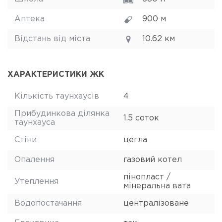
Аптека
900 м
Відстань від міста
10.62 км
ХАРАКТЕРИСТИКИ ЖК
Кількість таунхаусів
4
Прибудинкова ділянка
1.5 соток
таунхауса
Стіни
цегла
Опалення
газовий котел
пінопласт /
Утеплення
мінеральна вата
Водопостачання
централізоване