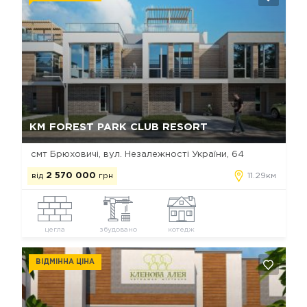
Так, видалити
Відміна
КМ FOREST PARK CLUB RESORT
смт Брюховичі, вул. Незалежності України, 64
від
2 570 000
грн
11.29км
цегла
збудовано
котедж
ВІДМІННА ЦІНА