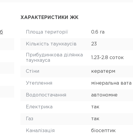
ХАРАКТЕРИСТИКИ ЖК
1б
Площа території
0.6 га
Кількість таунхаусів
23
Прибудинкова ділянка
1.23-2.8 соток
таунхауса
Стіни
кератерм
Утеплення
мінеральна вата
Водопостачання
автономне
Електрика
так
Газ
так
Каналізація
біосептик