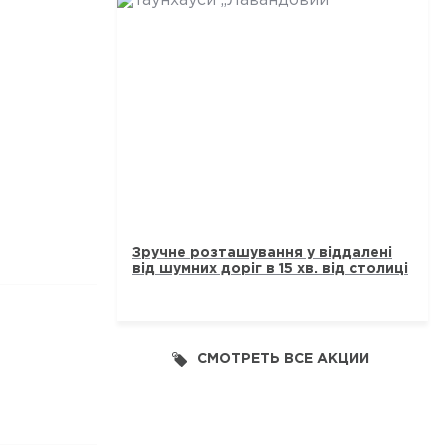
ТАУНХАУСИ „ЛАВАНДОВИЙ“
Зручне розташування у віддалені
від шумних доріг в 15 хв. від столиці
СМОТРЕТЬ ВСЕ АКЦИИ