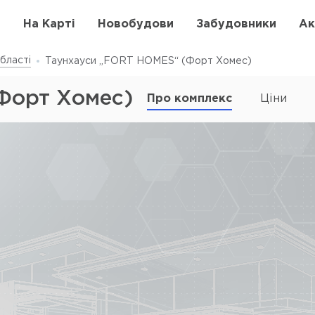
в
На Карті
Новобудови
Забудовники
Ак
бласті
Таунхауси „FORT HOMES“ (Форт Хомес)
Форт Хомес)
Про комплекс
Ціни