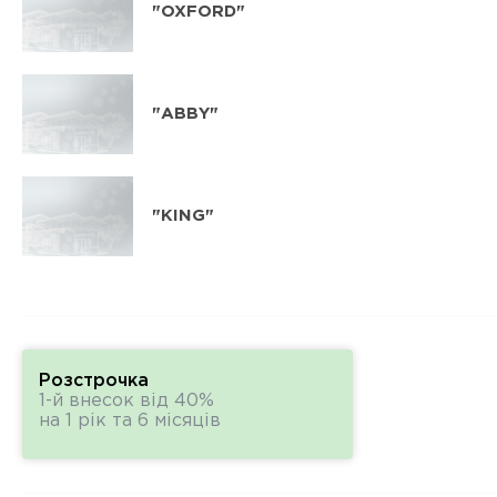
"OXFORD"
"ABBY"
"KING"
Розстрочка
1-й внесок від 40%
на 1 рік та 6 місяців