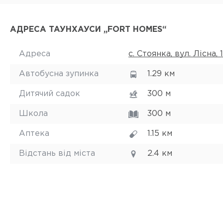
АДРЕСА ТАУНХАУСИ „FORT HOMES“
Адреса
с. Стоянка, вул. Лісна, 
Автобусна зупинка
1.29 км
Дитячий садок
300 м
Школа
300 м
Аптека
1.15 км
Відстань від міста
2.4 км