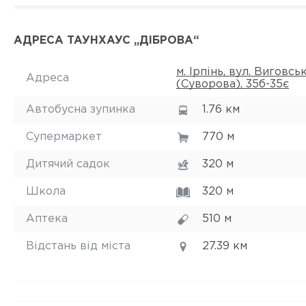
АДРЕСА ТАУНХАУС „ДІБРОВА“
м. Ірпінь, вул. Виговсь
Адреса
(Суворова), 35б-35є
Автобусна зупинка
1.76 км
Супермаркет
770 м
Дитячий садок
320 м
Школа
320 м
Аптека
510 м
Відстань від міста
27.39 км