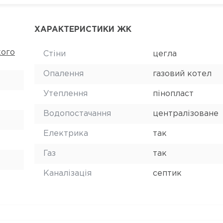
ХАРАКТЕРИСТИКИ ЖК
кого
Стіни
цегла
Опалення
газовий котел
Утеплення
пінопласт
Водопостачання
централізоване
Електрика
так
Газ
так
Каналізація
септик