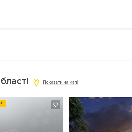
області
Показати на мапі
НА