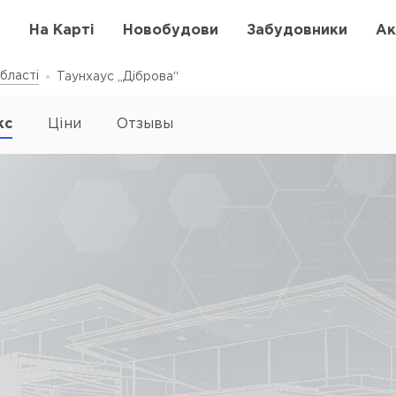
в
На Карті
Новобудови
Забудовники
Ак
бласті
Таунхаус „Діброва“
кс
Ціни
Отзывы