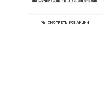
від шумних доріг в 15 хв. від столиці
СМОТРЕТЬ ВСЕ АКЦИИ