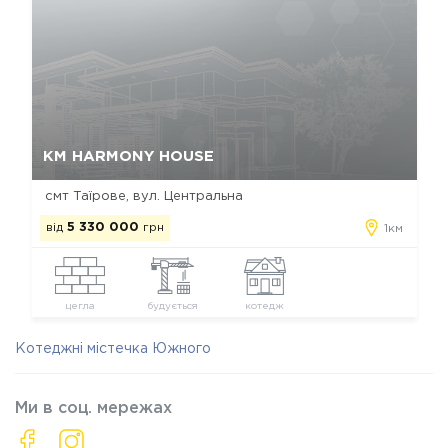
Так, видалити
Відміна
КМ HARMONY HOUSE
смт Таїрове, вул. Центральна
від
5 330 000
грн
1км
цегла
будується
котедж
Котеджні містечка Южного
Ми в соц. мережах