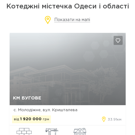
Котеджні містечка Одеси і області
Показати на мапі
Так, видалити
Відміна
КМ БУГОВЕ
с. Молодіжне, вул. Кришталева
від
1 920 000
грн
33.91км