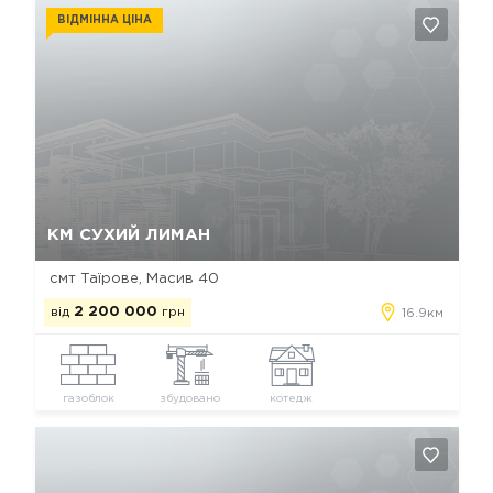
ВІДМІННА ЦІНА
Так, видалити
Відміна
КМ СУХИЙ ЛИМАН
смт Таїрове, Масив 40
від
2 200 000
грн
16.9км
газоблок
збудовано
котедж