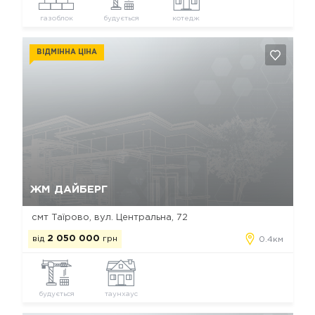
газоблок
будується
котедж
ВІДМІННА ЦІНА
Так, видалити
Відміна
ЖМ ДАЙБЕРГ
смт Таїрово, вул. Центральна, 72
від
2 050 000
грн
0.4км
будується
таунхаус