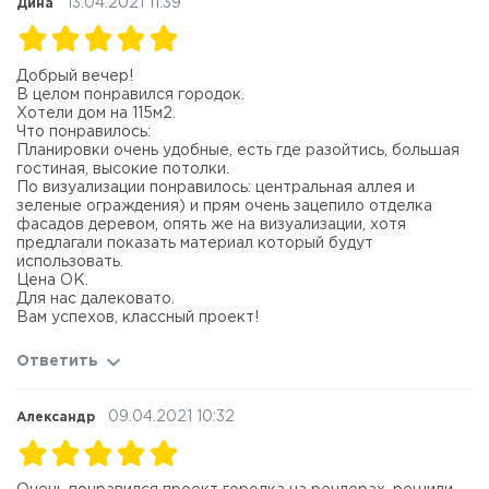
13.04.2021 11:39
Дина
Добрый вечер!
В целом понравился городок.
Хотели дом на 115м2.
Что понравилось:
Планировки очень удобные, есть где разойтись, большая
гостиная, высокие потолки.
По визуализации понравилось: центральная аллея и
зеленые ограждения) и прям очень зацепило отделка
фасадов деревом, опять же на визуализации, хотя
предлагали показать материал который будут
использовать.
Цена ОК.
Для нас далековато.
Вам успехов, классный проект!
Ответить
09.04.2021 10:32
Александр