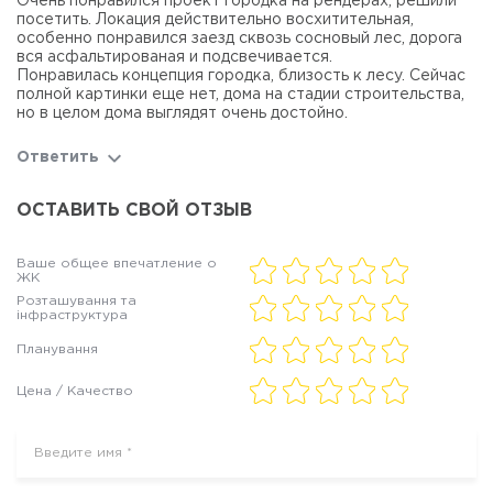
Очень понравился проект городка на рендерах, решили
посетить. Локация действительно восхитительная,
особенно понравился заезд сквозь сосновый лес, дорога
вся асфальтированая и подсвечивается.
Понравилась концепция городка, близость к лесу. Сейчас
полной картинки еще нет, дома на стадии строительства,
но в целом дома выглядят очень достойно.
Ответить
ОСТАВИТЬ СВОЙ ОТЗЫВ
Ваше общее впечатление о
ЖК
Розташування та
інфраструктура
Планування
Цена / Качество