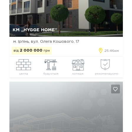
Так, видалити
Відміна
КМ „HYGGE HOME“
м. Ірпінь, вул. Олега Кошового, 17
від
2 000 000
грн
25.46км
цегла
будується
котедж
рекомендуємо