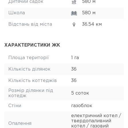
Дитячий садок
580 м
Школа
580 м
Відстань від міста
36.54 км
ХАРАКТЕРИСТИКИ ЖК
Площа території
1 га
Кількість ділянок
36
Кількість коттеджів
36
Розмір ділянки під
5 соток
котедж
Стіни
газоблок
електричний котел /
твердопаливний
Опалення
котел / газовий