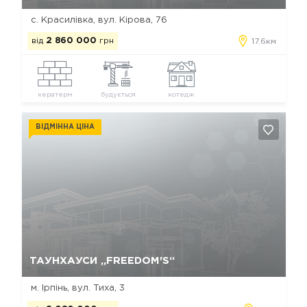
с. Красилівка, вул. Кірова, 76
від
2 860 000
грн
17.6км
кератерм
будується
котедж
ВІДМІННА ЦІНА
Так, видалити
Відміна
ТАУНХАУСИ „FREEDOM'S“
м. Ірпінь, вул. Тиха, 3