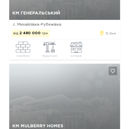
Так, видалити
Відміна
КМ ГЕНЕРАЛЬСЬКИЙ
с. Михайлівка-Рубежівка
від
2 480 000
грн
15.8км
газоблок
будується
котедж
Так, видалити
Відміна
КМ MULBERRY HOMES