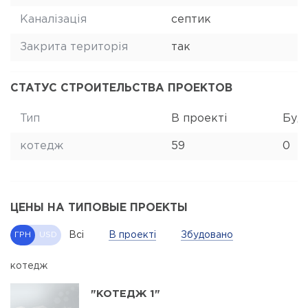
Каналізація
септик
Закрита територія
так
СТАТУС СТРОИТЕЛЬСТВА ПРОЕКТОВ
Тип
В проекті
Буд
котедж
59
0
ЦЕНЫ НА ТИПОВЫЕ ПРОЕКТЫ
Всі
В проекті
Збудовано
ГРН
USD
котедж
"КОТЕДЖ 1"