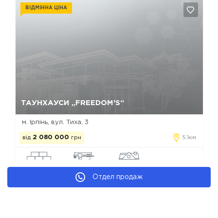
ВІДМІННА ЦІНА
Так, видалити
Відміна
ТАУНХАУСИ „FREEDOM'S“
м. Ірпінь, вул. Тиха, 3
від
2 080 000
грн
5.1км
кератерм
будується
таунхаус
Отдел продаж
Котеджні містечка Петропавлівського
Новостройки застройщика ДБК Росичі