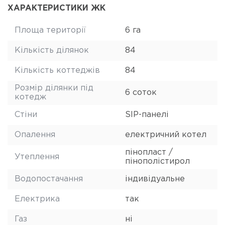
ХАРАКТЕРИСТИКИ ЖК
Площа території
6 га
Кількість ділянок
84
Кількість коттеджів
84
Розмір ділянки під
6 соток
котедж
Стіни
SIP-панелі
Опалення
електричний котел
пінопласт /
Утеплення
пінополістирол
Водопостачання
індивідуальне
Електрика
так
Газ
ні