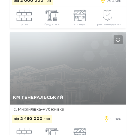
від
2 000 000
грн
25.46км
цегла
будується
котедж
рекомендуємо
Так, видалити
Відміна
КМ ГЕНЕРАЛЬСЬКИЙ
с. Михайлівка-Рубежівка
від
2 480 000
грн
15.8км