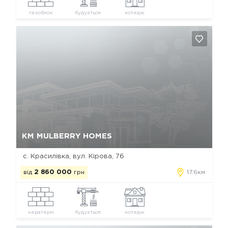
газоблок
будується
котедж
Так, видалити
Відміна
КМ MULBERRY HOMES
с. Красилівка, вул. Кірова, 76
від
2 860 000
грн
17.6км
кератерм
будується
котедж