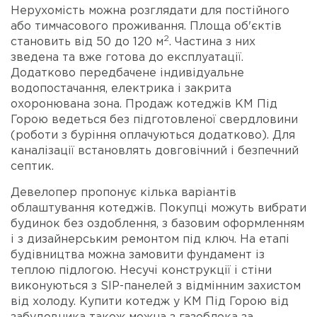
Нерухомість можна розглядати для постійного
або тимчасового проживання. Площа об'єктів
2
становить від 50 до 120 м
. Частина з них
зведена та вже готова до експлуатації.
Додатково передбачене індивідуальне
водопостачання, електрика і закрита
охоронювана зона. Продаж котеджів КМ Під
Горою ведеться без підготовленої свердловини
(роботи з буріння оплачуються додатково). Для
каналізації встановлять довговічний і безпечний
септик.
Девелопер пропонує кілька варіантів
облаштування котеджів. Покупці можуть вибрати
будинок без оздоблення, з базовим оформленням
і з дизайнерським ремонтом під ключ. На етапі
будівництва можна замовити фундамент із
теплою підлогою. Несучі конструкції і стіни
виконуються з SIP-панелей з відмінним захистом
від холоду. Купити котедж у КМ Під Горою від