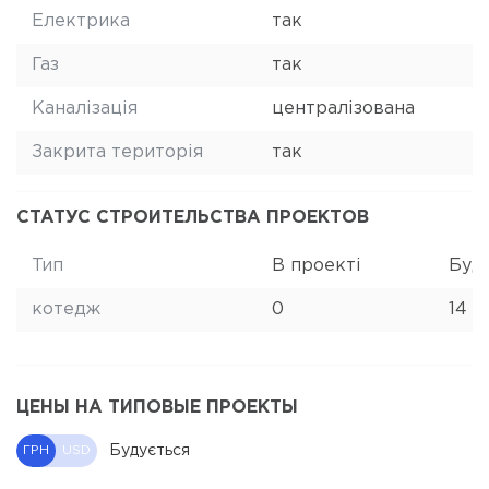
Електрика
так
Газ
так
Каналізація
централізована
Закрита територія
так
СТАТУС СТРОИТЕЛЬСТВА ПРОЕКТОВ
Тип
В проекті
Буд
котедж
0
14
ЦЕНЫ НА ТИПОВЫЕ ПРОЕКТЫ
Будується
ГРН
USD