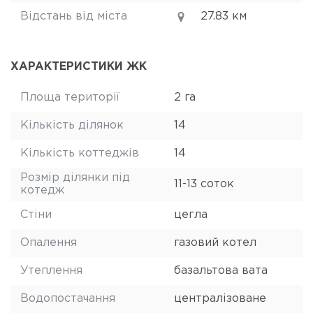
Відстань від міста
27.83 км
ХАРАКТЕРИСТИКИ ЖК
Площа території
2 га
Кількість ділянок
14
Кількість коттеджів
14
Розмір ділянки під
11-13 соток
котедж
Стіни
цегла
Опалення
газовий котел
Утеплення
базальтова вата
Водопостачання
централізоване