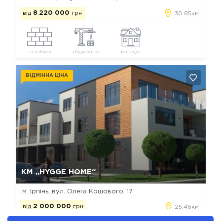
від
8 220 000
грн
30.85км
газоблок
збудовано
котедж
ВІДМІННА ЦІНА
Так, видалити
Відміна
КМ „HYGGE HOME“
м. Ірпінь, вул. Олега Кошового, 17
від
2 000 000
грн
25.46км