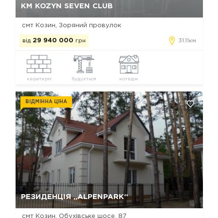
КМ KOZYN SEVEN CLUB
смт Козин, Зоряний провулок
від
29 940 000
грн
31.11км
кератерм
будується
котедж
ВІДМІННА ЦІНА
Так, видалити
Відміна
РЕЗИДЕНЦІЯ „ALPENPARK“
смт Козин, Обухівське шосе, 87