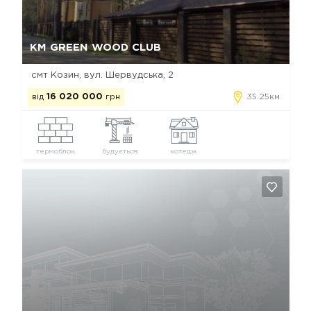
Так, видалити
Відміна
КМ GREEN WOOD CLUB
смт Козин, вул. Шервудська, 2
від
16 020 000
грн
35.25км
термоблок
будується
котедж
Так, видалити
Відміна