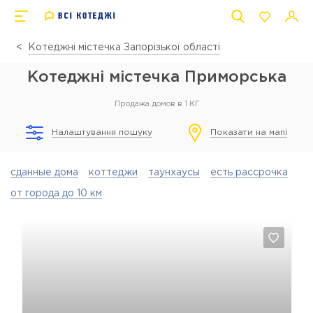
Котеджні містечка Запорізької області
Котеджні містечка Приморська
Продажа домов в 1 КГ
Налаштування пошуку
Показати на мапі
сданные дома
коттеджи
таунхаусы
есть рассрочка
от города до 10 км