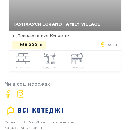
Так, видалити
Відміна
ТАУНХАУСИ „GRAND FAMILY VILLAGE"
м. Приморськ, вул. Курортна
від
999 000
грн
180км
кератерм
будується
таунхаус
Ми в соц. мережах
Copyright © Все КГ от застройщиков
Каталог КГ Украины