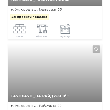
м. Ужгород, вул. Іршавська, 65
Усі проекти продано
цегла
збудовано
таунхаус
Так, видалити
Відміна
ТАУНХАУС „НА РАЙДУЖНІЙ“
м. Ужгород, вул. Райдужна, 29