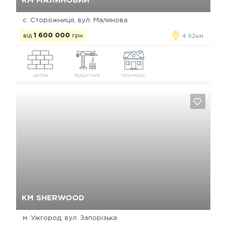
КМ МАЛИНОВИЙ
с. Сторожниця, вул. Малинова
від
1 600 000
грн
4.92км
цегла
будується
таунхаус
Так, видалити
Відміна
КМ SHERWOOD
м. Ужгород, вул. Запорізька