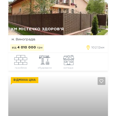
Так, видалити
Відміна
КМ МІСТЕЧКО ЗДОРОВ'Я
м. Виноградів
від
4 010 000
грн
102.12км
газоблок
збудовано
котедж
ВІДМІННА ЦІНА