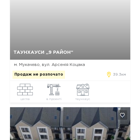
Так, видалити
Відміна
ТАУНХАУСИ „9 РАЙОН“
м. Мукачево, вул. Арсенія Коцака
Продаж не розпочато
39.3км
цегла
в проекті
таунхаус