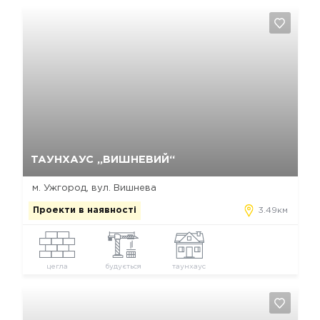
Так, видалити
Відміна
ТАУНХАУС „ВИШНЕВИЙ“
м. Ужгород, вул. Вишнева
Проекти в наявності
3.49км
цегла
будується
таунхаус