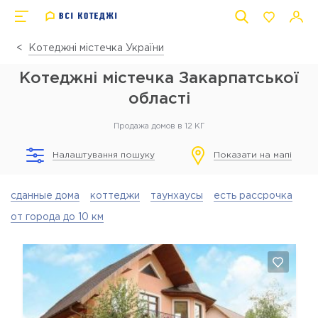
Котеджні містечка України
Котеджні містечка Закарпатської
області
Продажа домов в 12 КГ
Налаштування пошуку
Показати на мапі
сданные дома
коттеджи
таунхаусы
есть рассрочка
от города до 10 км