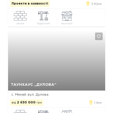
Проекти в наявності
3.82км
цегла
будується
таунхаус
Так, видалити
Відміна
ТАУНХАУС „ДУЛОВА“
с. Минай, вул. Дулова
від
2 630 000
грн
1.9км