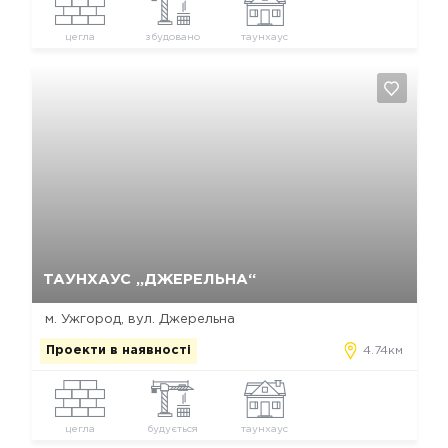
цегла
збудовано
таунхаус
Так, видалити
Відміна
ТАУНХАУС „ДЖЕРЕЛЬНА“
м. Ужгород, вул. Джерельна
Проекти в наявності
4.74км
цегла
будується
таунхаус