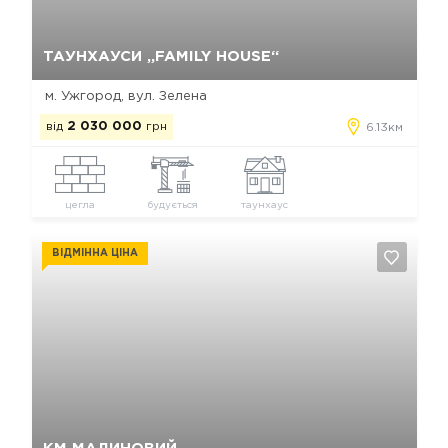
Так, видалити
Відміна
ТАУНХАУСИ „FAMILY HOUSE“
м. Ужгород, вул. Зелена
від
2 030 000
грн
6.13км
цегла
будується
таунхаус
ВІДМІННА ЦІНА
Так, видалити
Відміна