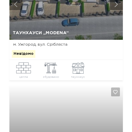
Так, видалити
Відміна
ТАУНХАУСИ „MODENA“
м. Ужгород, вул. Срібляста
Невідомо
цегла
збудовано
таунхаус