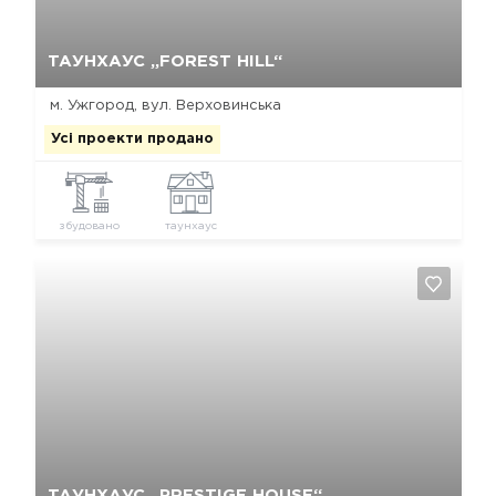
Так, видалити
Відміна
ТАУНХАУС „FOREST HILL“
м. Ужгород, вул. Верховинська
Усі проекти продано
збудовано
таунхаус
Так, видалити
Відміна
ТАУНХАУС „PRESTIGE HOUSE“