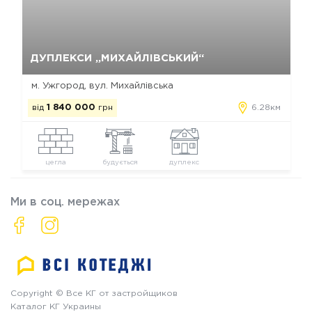
Так, видалити
Відміна
ДУПЛЕКСИ „МИХАЙЛІВСЬКИЙ“
м. Ужгород, вул. Михайлівська
від
1 840 000
грн
6.28км
цегла
будується
дуплекс
Ми в соц. мережах
Copyright © Все КГ от застройщиков
Каталог КГ Украины