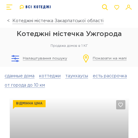
Котеджні містечка Закарпатської області
Котеджні містечка Ужгорода
Продажа домов в 1 КГ
Налаштування пошуку
Показати на мапі
сданные дома
коттеджи
таунхаусы
есть рассрочка
от города до 10 км
ВІДМІННА ЦІНА