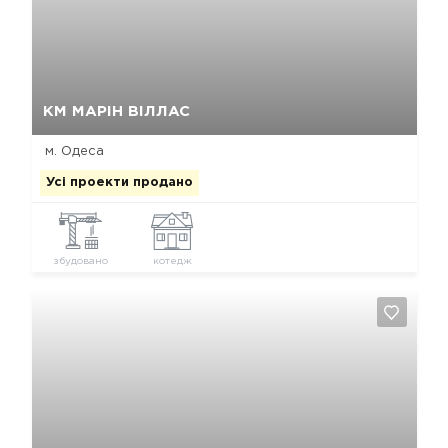
Так, видалити
Відміна
КМ МАРІН ВІЛЛАС
м. Одеса
Усі проекти продано
збудовано
котедж