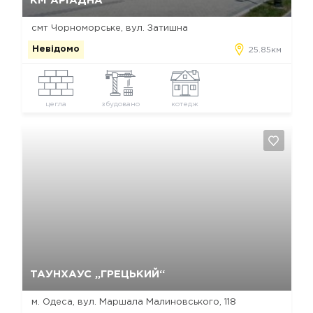
КМ АРІАДНА
смт Чорноморське, вул. Затишна
Невідомо
25.85км
цегла
збудовано
котедж
Так, видалити
Відміна
ТАУНХАУС „ГРЕЦЬКИЙ“
м. Одеса, вул. Маршала Малиновського, 118