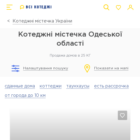
Котеджні містечка України
Котеджні містечка Одеської
області
Продажа домов в 25 КГ
Налаштування пошуку
Показати на мапі
сданные дома
коттеджи
таунхаусы
есть рассрочка
от города до 10 км