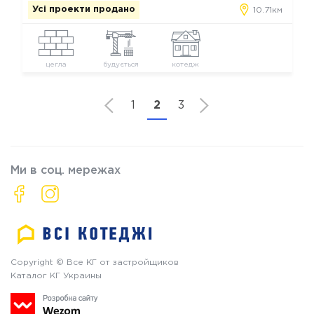
Усі проекти продано
10.71км
цегла
будується
котедж
1
2
3
Ми в соц. мережах
Copyright © Все КГ от застройщиков
Каталог КГ Украины