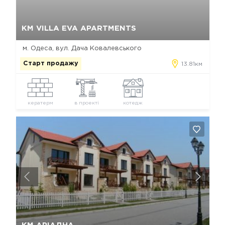
Так, видалити
Відміна
КМ VILLA EVA APARTMENTS
м. Одеса, вул. Дача Ковалевського
Старт продажу
13.81км
кератерм
в проекті
котедж
Так, видалити
Відміна