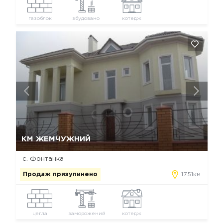
газоблок
збудовано
котедж
Так, видалити
Відміна
КМ ЖЕМЧУЖНИЙ
с. Фонтанка
Продаж призупинено
17.51км
цегла
заморожений
котедж