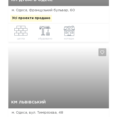
м. Одеса, Французький бульвар, 60
Усі проекти продано
цегла
збудовано
котедж
Так, видалити
Відміна
КМ ЛЬВІВСЬКИЙ
м. Одеса, вул. Тимірязєва, 48