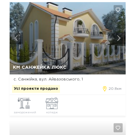
Так, видалити
Відміна
КМ САНЖЕЙКА ЛЮКС
с. Санжійка, вул. Айвазовського, 1
Усі проекти продано
20.8км
заморожений
котедж