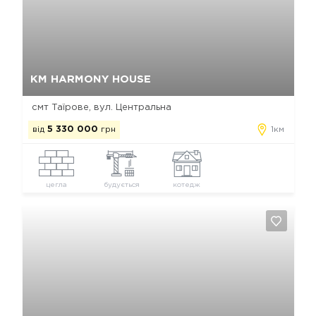
Так, видалити
Відміна
КМ HARMONY HOUSE
смт Таїрове, вул. Центральна
від
5 330 000
грн
1км
цегла
будується
котедж