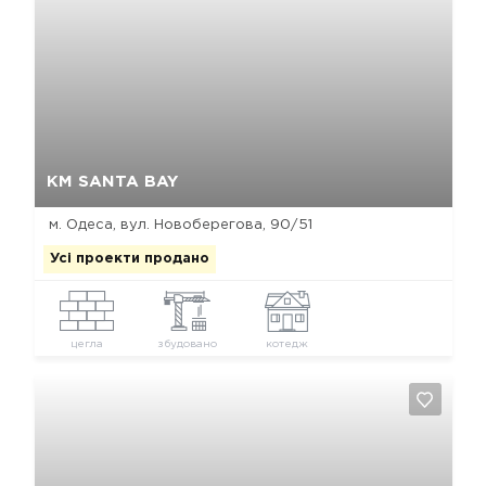
Так, видалити
Відміна
КМ SANTA BAY
м. Одеса, вул. Новоберегова, 90/51
Усі проекти продано
цегла
збудовано
котедж