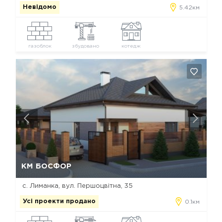
Невідомо
5.42км
газоблок
збудовано
котедж
Так, видалити
Відміна
КМ БОСФОР
с. Лиманка, вул. Першоцвітна, 35
Усі проекти продано
0.1км