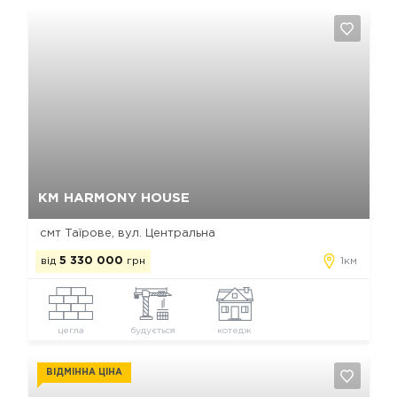
Так, видалити
Відміна
КМ HARMONY HOUSE
смт Таїрове, вул. Центральна
від
5 330 000
грн
1км
цегла
будується
котедж
ВІДМІННА ЦІНА