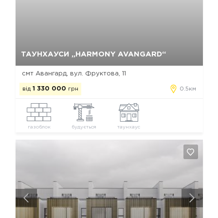
Так, видалити
Відміна
ТАУНХАУСИ „HARMONY AVANGARD“
смт Авангард, вул. Фруктова, 11
від
1 330 000
грн
0.5км
газоблок
будується
таунхаус