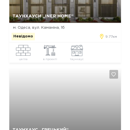
Так, видалити
Відміна
ТАУНХАУСИ „INER HOME“
м. Одеса, вул. Каманіна, 1б
Невідомо
9.77км
цегла
в проекті
таунхаус
Так, видалити
Відміна
ТАУНХАУС „ГРЕЦЬКИЙ“