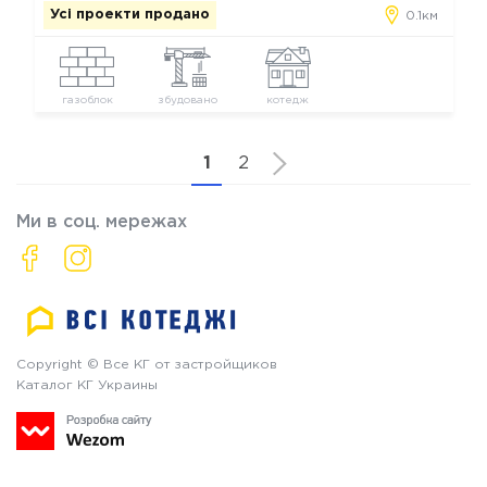
Усі проекти продано
0.1км
газоблок
збудовано
котедж
1
2
Ми в соц. мережах
Copyright © Все КГ от застройщиков
Каталог КГ Украины