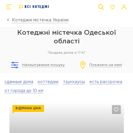
Котеджні містечка України
Котеджні містечка Одеської
області
Продажа домов в 17 КГ
Налаштування пошуку
Показати на мапі
сданные дома
коттеджи
таунхаусы
есть рассрочка
от города до 10 км
ВІДМІННА ЦІНА