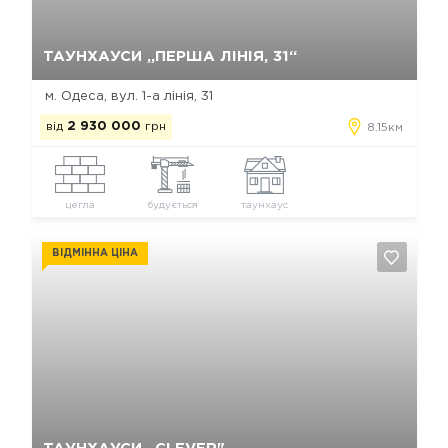
Так, видалити
Відміна
ТАУНХАУСИ „ПЕРША ЛІНІЯ, 31“
м. Одеса, вул. 1-а лінія, 31
від
2 930 000
грн
8.15км
цегла
будується
таунхаус
ВІДМІННА ЦІНА
Так, видалити
Відміна