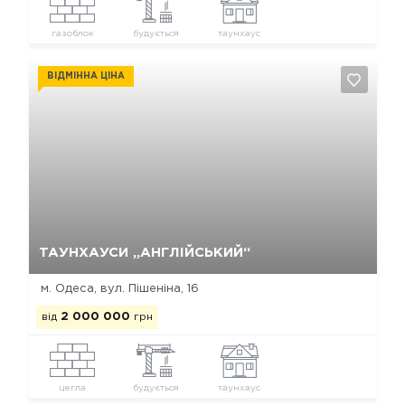
газоблок
будується
таунхаус
ВІДМІННА ЦІНА
Так, видалити
Відміна
ТАУНХАУСИ „АНГЛІЙСЬКИЙ“
м. Одеса, вул. Пішеніна, 16
від
2 000 000
грн
цегла
будується
таунхаус