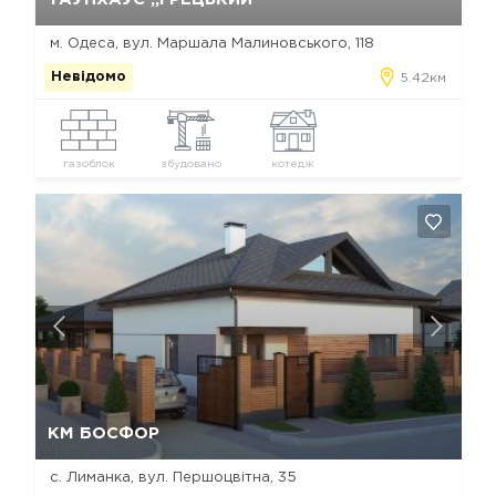
м. Одеса, вул. Маршала Малиновського, 118
Невідомо
5.42км
газоблок
збудовано
котедж
Так, видалити
Відміна
КМ БОСФОР
с. Лиманка, вул. Першоцвітна, 35