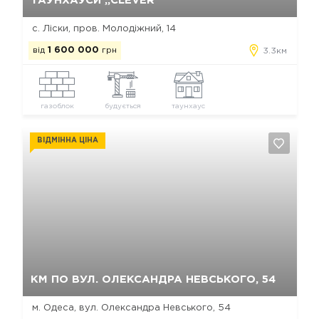
ТАУНХАУСИ „CLEVER"
с. Ліски, пров. Молодіжний, 14
від
1 600 000
грн
3.3км
газоблок
будується
таунхаус
ВІДМІННА ЦІНА
Так, видалити
Відміна
КМ ПО ВУЛ. ОЛЕКСАНДРА НЕВСЬКОГО, 54
м. Одеса, вул. Олександра Невського, 54