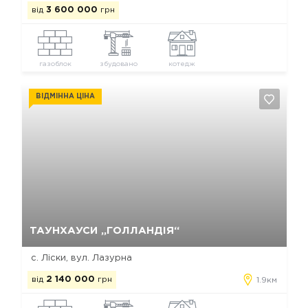
від
3 600 000
грн
газоблок
збудовано
котедж
ВІДМІННА ЦІНА
Так, видалити
Відміна
ТАУНХАУСИ „ГОЛЛАНДІЯ“
с. Ліски, вул. Лазурна
від
2 140 000
грн
1.9км