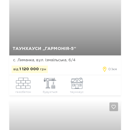
Так, видалити
Відміна
ТАУНХАУСИ „ГАРМОНІЯ-5“
с. Лиманка, вул. Ізмаїльська, 6/4
від
1 120 000
грн
0.1км
газобетон
будується
таунхаус