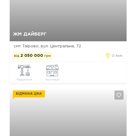
Так, видалити
Відміна
ЖМ ДАЙБЕРГ
смт Таїрово, вул. Центральна, 72
від
2 050 000
грн
0.4км
будується
таунхаус
ВІДМІННА ЦІНА