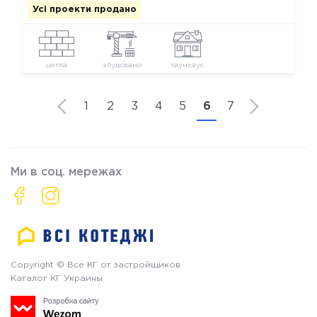
Усі проекти продано
цегла
збудовано
таунхаус
1
2
3
4
5
6
7
Ми в соц. мережах
Copyright © Все КГ от застройщиков
Каталог КГ Украины