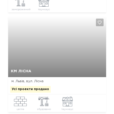
заморожений
таунхаус
Так, видалити
Відміна
КМ ЛІСНА
м. Львів, вул. Лісна
Усі проекти продано
цегла
збудовано
таунхаус