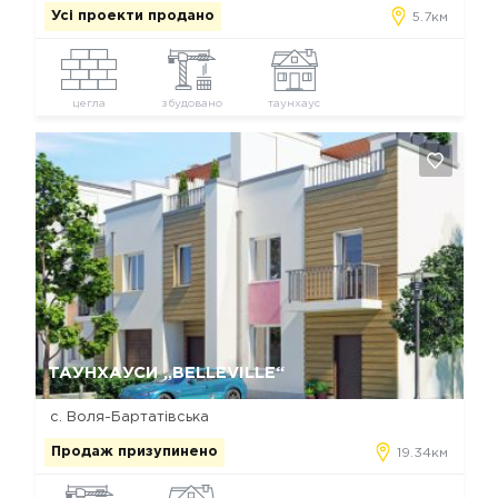
Усі проекти продано
5.7км
цегла
збудовано
таунхаус
Так, видалити
Відміна
ТАУНХАУСИ „BELLEVILLE“
с. Воля-Бартатівська
Продаж призупинено
19.34км