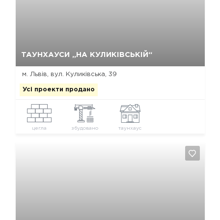
Так, видалити
Відміна
ТАУНХАУСИ „НА КУЛИКІВСЬКІЙ“
м. Львів, вул. Куликівська, 39
Усі проекти продано
цегла
збудовано
таунхаус