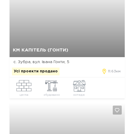
Так, видалити
Відміна
КМ КАПІТЕЛЬ (ГОНТИ)
с. Зубра, вул. Івана Гонти, 5
Усі проекти продано
11.63км
цегла
збудовано
котедж