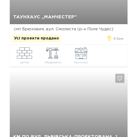
Так, видалити
Відміна
ТАУНХАУС „МАНЧЕСТЕР“
смт Брюховичі, вул. Смолиста (р-н Поле Чудес)
Усі проекти продано
4.5км
цегла
збудовано
таунхаус
Так, видалити
Відміна
КМ ПО ВУЛ. ЛЬВІВСЬКА-ПРОЕКТОВАНА, 1