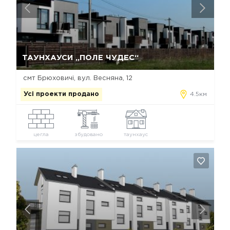
Так, видалити
Відміна
ТАУНХАУСИ „ПОЛЕ ЧУДЕС“
смт Брюховичі, вул. Весняна, 12
Усі проекти продано
4.5км
цегла
збудовано
таунхаус