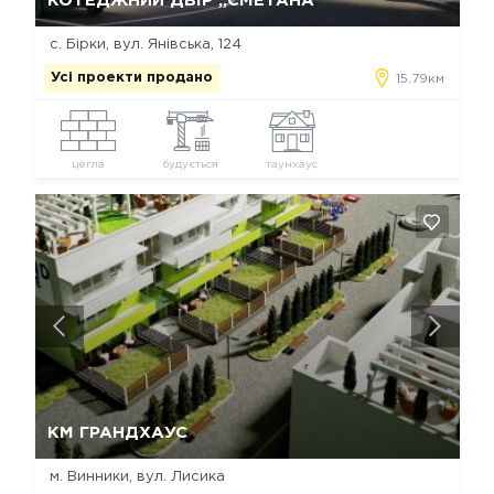
КОТЕДЖНИЙ ДВІР „СМЕТАНА“
с. Бірки, вул. Янівська, 124
Усі проекти продано
15.79км
цегла
будується
таунхаус
Так, видалити
Відміна
КМ ГРАНДХАУС
м. Винники, вул. Лисика