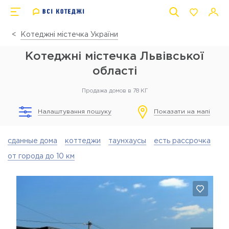
Котеджні містечка України
Котеджні містечка Львівської
області
Продажа домов в 78 КГ
Налаштування пошуку
Показати на мапі
сданные дома
коттеджи
таунхаусы
есть рассрочка
от города до 10 км