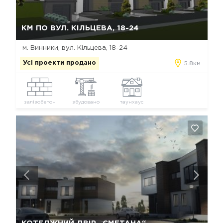
Так, видалити
Відміна
КМ ПО ВУЛ. КІЛЬЦЕВА, 18-24
м. Винники, вул. Кільцева, 18-24
Усі проекти продано
5.8км
залізобетон
збудовано
таунхаус
Так, видалити
Відміна