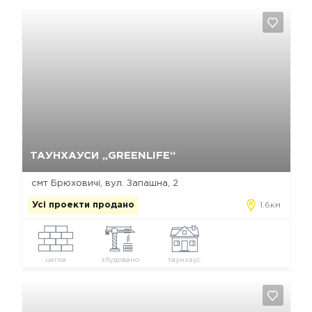
Так, видалити
Відміна
ТАУНХАУСИ „GREENLIFE“
смт Брюховичі, вул. Запашна, 2
Усі проекти продано
1.6км
цегла
збудовано
таунхаус