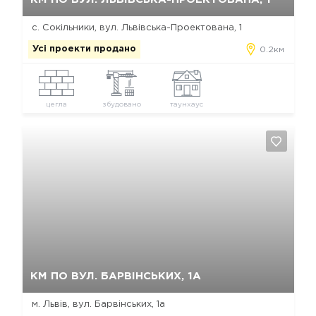
с. Сокільники, вул. Львівська-Проектована, 1
Усі проекти продано
0.2км
цегла
збудовано
таунхаус
Так, видалити
Відміна
КМ ПО ВУЛ. БАРВІНСЬКИХ, 1А
м. Львів, вул. Барвінських, 1а