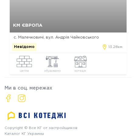
Так, видалити
Відміна
КМ ЄВРОПА
с. Малечковичі, вул. Андрія Чайковського
Невідомо
13.28км
цегла
збудовано
котедж
Ми в соц. мережах
Copyright © Все КГ от застройщиков
Каталог КГ Украины