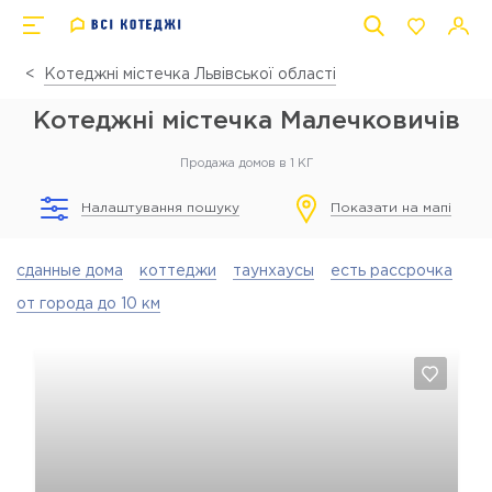
Котеджні містечка Львівської області
Котеджні містечка Малечковичів
Продажа домов в 1 КГ
Налаштування пошуку
Показати на мапі
сданные дома
коттеджи
таунхаусы
есть рассрочка
от города до 10 км