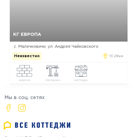
Да, удалить
Отмена
КГ ЕВРОПА
с. Малечковичи, ул. Андрея Чайковского
Неизвестно
13.28км
кирпич
построен
коттедж
Мы в соц. сетях