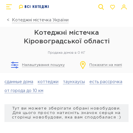
Котеджні містечка України
Котеджні містечка
Кіровоградської області
Продажа домов в 0 КГ
Налаштування пошуку
Показати на мапі
сданные дома
коттеджи
таунхаусы
есть рассрочка
от города до 10 км
Тут ви можете зберігати обрані новобудови.
Для цього просто натисніть значок серця на
сторінці новобудови, яка вам сподобалася :)