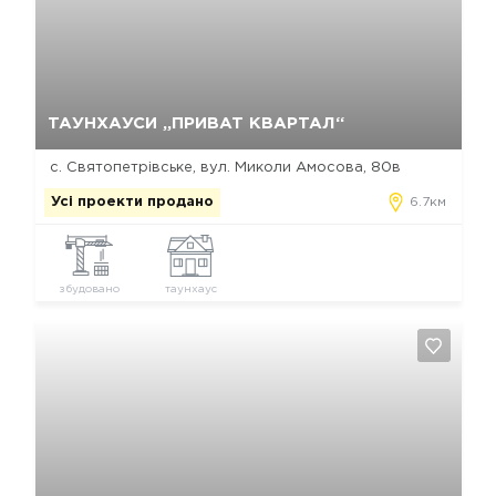
Так, видалити
Відміна
ТАУНХАУСИ „ПРИВАТ КВАРТАЛ“
с. Святопетрівське, вул. Миколи Амосова, 80в
Усі проекти продано
6.7км
збудовано
таунхаус