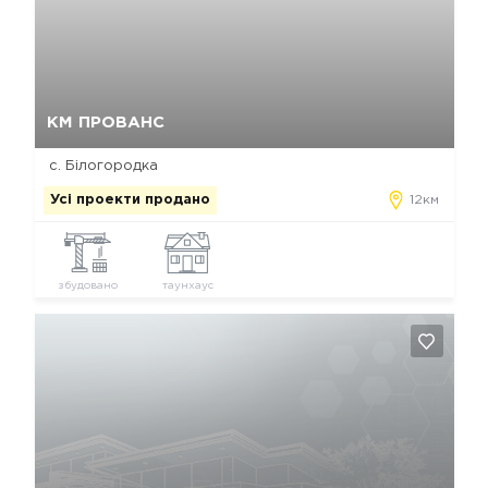
Так, видалити
Відміна
КМ ПРОВАНС
с. Білогородка
Усі проекти продано
12км
збудовано
таунхаус