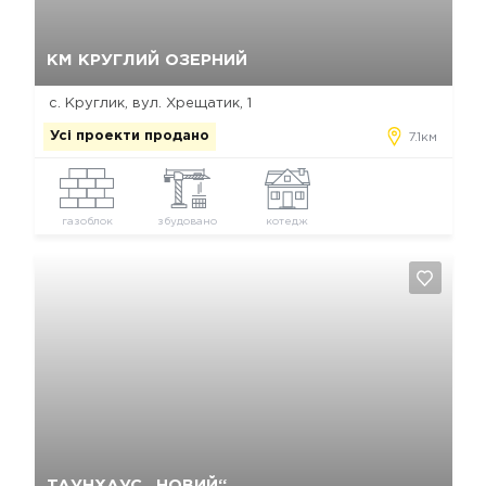
Так, видалити
Відміна
КМ КРУГЛИЙ ОЗЕРНИЙ
с. Круглик, вул. Хрещатик, 1
Усі проекти продано
7.1км
газоблок
збудовано
котедж
Так, видалити
Відміна
ТАУНХАУС „НОВИЙ“