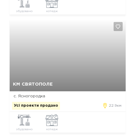
збудовано
котедж
Так, видалити
Відміна
КМ СВЯТОПОЛЕ
с. Ясногородка
Усі проекти продано
22.9км
збудовано
котедж