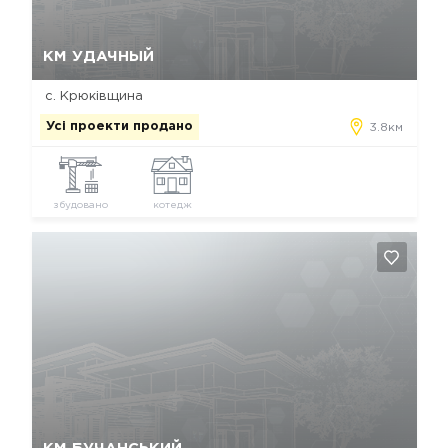
Так, видалити
Відміна
КМ УДАЧНЫЙ
с. Крюківщина
Усі проекти продано
3.8км
збудовано
котедж
Так, видалити
Відміна