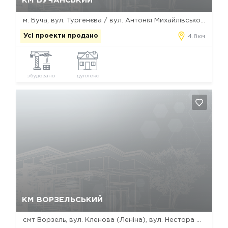
КМ БУЧАНСЬКИЙ
м. Буча, вул. Тургенєва / вул. Антонія Михайлівського
Усі проекти продано
4.8км
збудовано
дуплекс
Так, видалити
Відміна
КМ ВОРЗЕЛЬСЬКИЙ
смт Ворзeль, вул. Кленова (Леніна), вул. Нестора Потєхи (Орджонікідзе), вул. Композиторів (Артема)