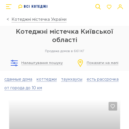
Котеджні містечка України
Котеджні містечка Київської
області
Продажа домов в 661 КГ
Налаштування пошуку
Показати на мапі
сданные дома
коттеджи
таунхаусы
есть рассрочка
от города до 10 км