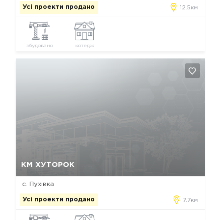
Усі проекти продано
12.5км
збудовано
котедж
Так, видалити
Відміна
КМ ХУТОРОК
с. Пухівка
Усі проекти продано
7.7км