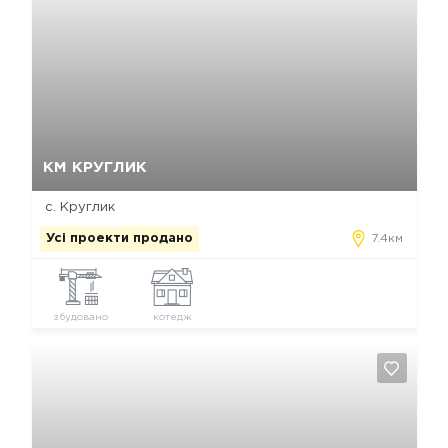
Так, видалити
Відміна
КМ КРУГЛИК
с. Круглик
Усі проекти продано
7.4км
збудовано
котедж